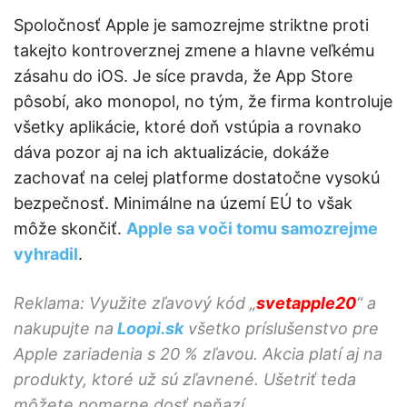
Spoločnosť Apple je samozrejme striktne proti
takejto kontroverznej zmene a hlavne veľkému
zásahu do iOS. Je síce pravda, že App Store
pôsobí, ako monopol, no tým, že firma kontroluje
všetky aplikácie, ktoré doň vstúpia a rovnako
dáva pozor aj na ich aktualizácie, dokáže
zachovať na celej platforme dostatočne vysokú
bezpečnosť. Minimálne na území EÚ to však
môže skončiť.
Apple sa voči tomu samozrejme
vyhradil
.
Reklama: Využite zľavový kód „
svetapple20
“ a
nakupujte na
Loopi.sk
všetko príslušenstvo pre
Apple zariadenia s 20 % zľavou. Akcia platí aj na
produkty, ktoré už sú zľavnené. Ušetriť teda
môžete pomerne dosť peňazí.