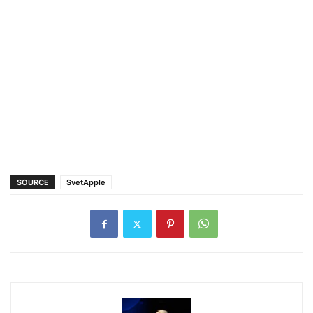
SOURCE
SvetApple