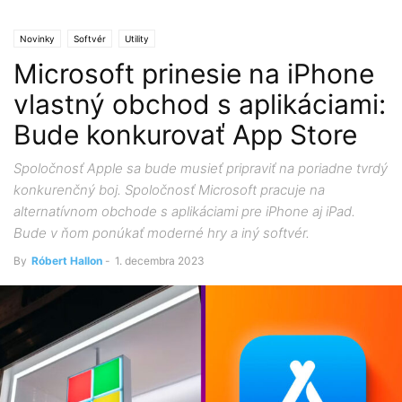
Novinky
Softvér
Utility
Microsoft prinesie na iPhone
vlastný obchod s aplikáciami:
Bude konkurovať App Store
Spoločnosť Apple sa bude musieť pripraviť na poriadne tvrdý
konkurenčný boj. Spoločnosť Microsoft pracuje na
alternatívnom obchode s aplikáciami pre iPhone aj iPad.
Bude v ňom ponúkať moderné hry a iný softvér.
By
Róbert Hallon
-
1. decembra 2023