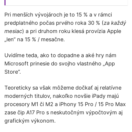
Pri menších vývojároch je to 15 % a v rámci
predplatného počas prvého roka 30 % (
za každý
mesiac
) a pri druhom roku klesá provízia Apple
„len“ na 15 % / mesačne.
Uvidíme teda, ako to dopadne a aké hry nám
Microsoft prinesie do svojho vlastného „App
Store“.
Teoreticky sa však môžeme dočkať aj relatívne
moderných titulov, nakoľko novšie iPady majú
procesory M1 či M2 a iPhony 15 Pro / 15 Pro Max
zase čip A17 Pro s neskutočným výpočtovým aj
grafickým výkonom.