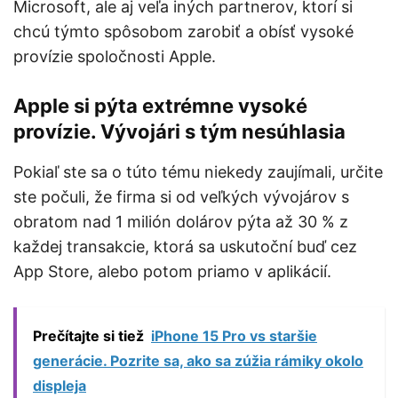
Microsoft, ale aj veľa iných partnerov, ktorí si
chcú týmto spôsobom zarobiť a obísť vysoké
provízie spoločnosti Apple.
Apple si pýta extrémne vysoké
provízie. Vývojári s tým nesúhlasia
Pokiaľ ste sa o túto tému niekedy zaujímali, určite
ste počuli, že firma si od veľkých vývojárov s
obratom nad 1 milión dolárov pýta až 30 % z
každej transakcie, ktorá sa uskutoční buď cez
App Store, alebo potom priamo v aplikácií.
Prečítajte si tiež
iPhone 15 Pro vs staršie
generácie. Pozrite sa, ako sa zúžia rámiky okolo
displeja