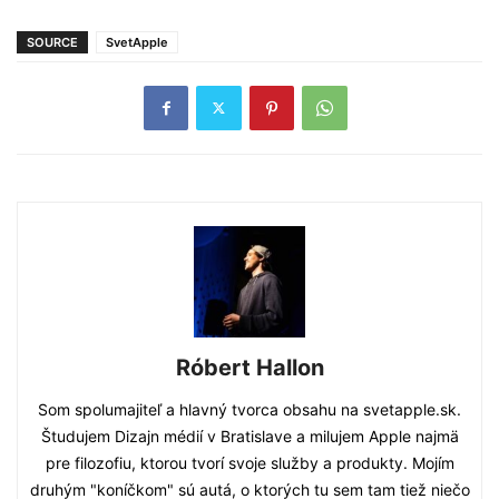
SOURCE
SvetApple
Róbert Hallon
Som spolumajiteľ a hlavný tvorca obsahu na svetapple.sk.
Študujem Dizajn médií v Bratislave a milujem Apple najmä
pre filozofiu, ktorou tvorí svoje služby a produkty. Mojím
druhým "koníčkom" sú autá, o ktorých tu sem tam tiež niečo