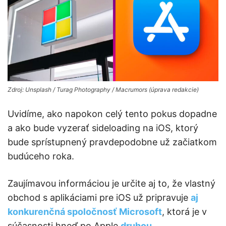
Zdroj: Unsplash / Turag Photography / Macrumors (úprava redakcie)
Uvidíme, ako napokon celý tento pokus dopadne
a ako bude vyzerať sideloading na iOS, ktorý
bude sprístupnený pravdepodobne už začiatkom
budúceho roka.
Zaujímavou informáciou je určite aj to, že vlastný
obchod s aplikáciami pre iOS už pripravuje
aj
konkurenčná spoločnosť Microsoft
, ktorá je v
súčasnosti hneď po Apple
druhou