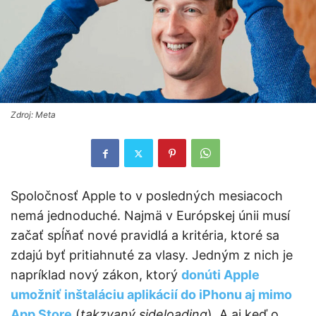
Zdroj: Meta
Spoločnosť Apple to v posledných mesiacoch
nemá jednoduché. Najmä v Európskej únii musí
začať spĺňať nové pravidlá a kritéria, ktoré sa
zdajú byť pritiahnuté za vlasy. Jedným z nich je
napríklad nový zákon, ktorý
donúti Apple
umožniť inštaláciu aplikácií do iPhonu aj mimo
App Store
(
takzvaný sideloading
). A aj keď o