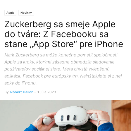
Apple
Novinky
Zuckerberg sa smeje Apple
do tváre: Z Facebooku sa
stane „App Store“ pre iPhone
Mark Zuckerberg sa môže konečne pomstiť spoločnosti
Apple za kroky, ktorými zásadne obmedzila sledovanie
používateľov sociálnej siete. Meta chystá vylepšenú
aplikáciu Facebook pre európsky trh. Nainštalujete si z nej
apky do iPhonu.
By
Róbert Hallon
-
1. júla 2023