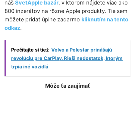
náš
SvetApple bazár
, v ktorom nájdete viac ako
800 inzerátov na rôzne Apple produkty. Tie sem
môžete pridať úplne zadarmo
kliknutím na tento
odkaz
.
Prečítajte si tiež
Volvo a Polestar prinášajú
revolúciu pre CarPlay. Rieši nedostatok, ktorým
trpia iné vozidlá
Môže ťa zaujímať