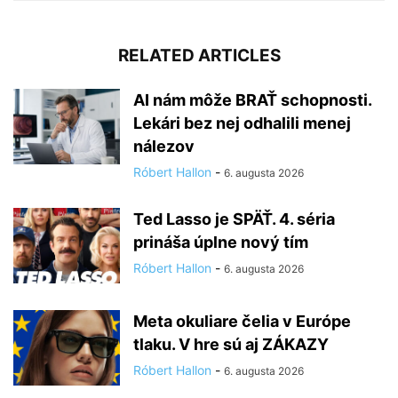
RELATED ARTICLES
AI nám môže BRAŤ schopnosti.
Lekári bez nej odhalili menej
nálezov
Róbert Hallon
-
6. augusta 2026
Ted Lasso je SPÄŤ. 4. séria
prináša úplne nový tím
Róbert Hallon
-
6. augusta 2026
Meta okuliare čelia v Európe
tlaku. V hre sú aj ZÁKAZY
Róbert Hallon
-
6. augusta 2026