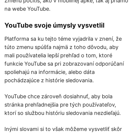
Zmenu pocítiš, ako v mobilnej apke, tak aj priamo
na webe YouTube.
YouTube svoje úmysly vysvetlil
Platforma sa ku tejto téme vyjadrila v znení, že
túto zmenu spúšťa najmä z toho dôvodu, aby
mali používatelia lepší prehľad o tom, ktoré
funkcie YouTube sa pri zobrazovaní odporúčaní
spoliehajú na informácie, alebo dáta
pochádzajúce z histórie sledovania.
YouTube chce zároveň dosiahnuť, aby bola
stránka prehľadnejšia pre tých používateľov,
ktorí so službou históriu sledovania nezdieľajú.
Inými slovami si to však môžeme vysvetliť skôr