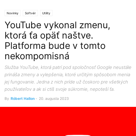
Novinky
Softvér
Utility
YouTube vykonal zmenu,
ktorá ťa opäť naštve.
Platforma bude v tomto
nekompomisná
Služba YouTube, ktorá patrí pod spoločnosť Google neustále
prináša zmeny a vylepšenia, ktoré určitým spôsobom menia
jej fungovanie. Jedna z nich príde už čoskoro pre všetkých
používateľov a ak si ctíš svoje súkromie, nepoteší ťa.
By
Róbert Hallon
-
20. augusta 2023