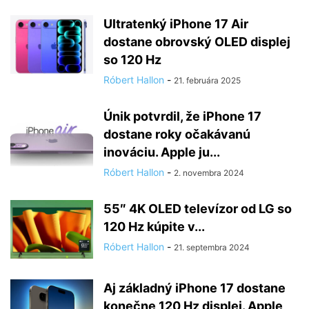
Ultratenký iPhone 17 Air
dostane obrovský OLED displej
so 120 Hz
Róbert Hallon
-
21. februára 2025
Únik potvrdil, že iPhone 17
dostane roky očakávanú
inováciu. Apple ju...
Róbert Hallon
-
2. novembra 2024
55″ 4K OLED televízor od LG so
120 Hz kúpite v...
Róbert Hallon
-
21. septembra 2024
Aj základný iPhone 17 dostane
konečne 120 Hz displej. Apple