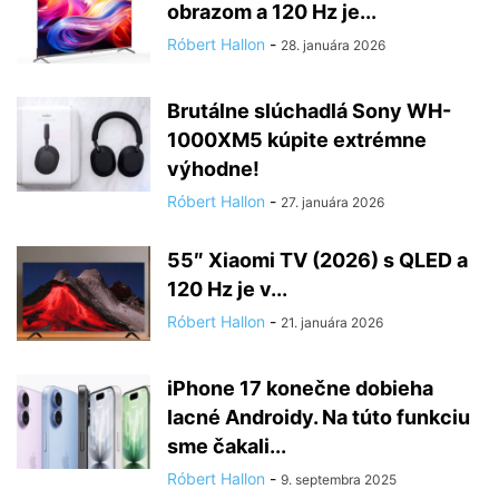
obrazom a 120 Hz je...
Róbert Hallon
-
28. januára 2026
Brutálne slúchadlá Sony WH-
1000XM5 kúpite extrémne
výhodne!
Róbert Hallon
-
27. januára 2026
55″ Xiaomi TV (2026) s QLED a
120 Hz je v...
Róbert Hallon
-
21. januára 2026
iPhone 17 konečne dobieha
lacné Androidy. Na túto funkciu
sme čakali...
Róbert Hallon
-
9. septembra 2025