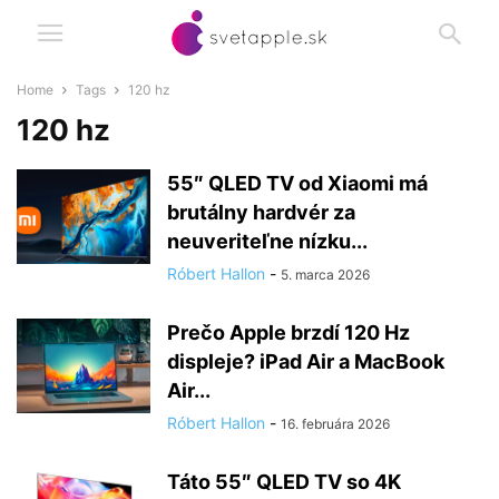
Home
Tags
120 hz
120 hz
55″ QLED TV od Xiaomi má
brutálny hardvér za
neuveriteľne nízku...
Róbert Hallon
-
5. marca 2026
Prečo Apple brzdí 120 Hz
displeje? iPad Air a MacBook
Air...
Róbert Hallon
-
16. februára 2026
Táto 55″ QLED TV so 4K