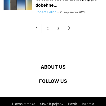
dobehne...
Róbert Hallon
-
21. septembra 2024
1
2
3
ABOUT US
FOLLOW US
Hlavná stránka
Slovník pojmov
Bazár
Inzercia