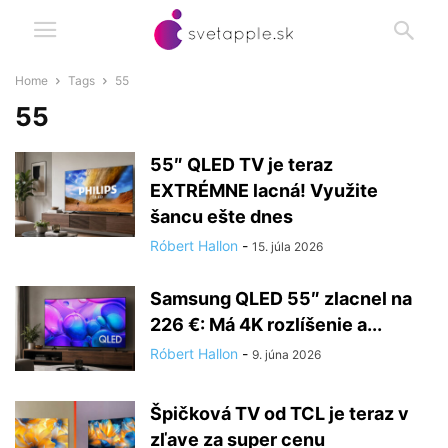
Home
Tags
55
55
55″ QLED TV je teraz
EXTRÉMNE lacná! Využite
šancu ešte dnes
Róbert Hallon
-
15. júla 2026
Samsung QLED 55″ zlacnel na
226 €: Má 4K rozlíšenie a...
Róbert Hallon
-
9. júna 2026
Špičková TV od TCL je teraz v
zľave za super cenu