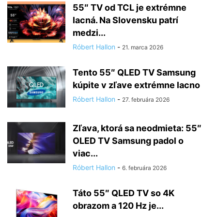
55″ TV od TCL je extrémne
lacná. Na Slovensku patrí
medzi...
Róbert Hallon
-
21. marca 2026
Tento 55″ QLED TV Samsung
kúpite v zľave extrémne lacno
Róbert Hallon
-
27. februára 2026
Zľava, ktorá sa neodmieta: 55″
OLED TV Samsung padol o
viac...
Róbert Hallon
-
6. februára 2026
Táto 55″ QLED TV so 4K
obrazom a 120 Hz je...