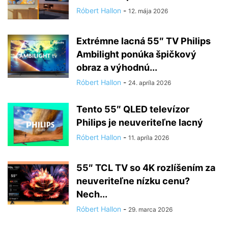
Róbert Hallon
-
12. mája 2026
Extrémne lacná 55″ TV Philips
Ambilight ponúka špičkový
obraz a výhodnú...
Róbert Hallon
-
24. apríla 2026
Tento 55″ QLED televízor
Philips je neuveriteľne lacný
Róbert Hallon
-
11. apríla 2026
55″ TCL TV so 4K rozlíšením za
neuveriteľne nízku cenu?
Nech...
Róbert Hallon
-
29. marca 2026