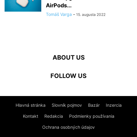
AirPods...
Tomáš Varga
-
15. augusta 2022
ABOUT US
FOLLOW US
Hlavná stránka
Slovník pojmov
Bazár
Inzercia
Kontakt
Redakcia
Podmienky používania
Ochrana osobných údajov