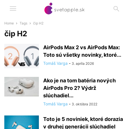
Home
Tags
čip H2
čip H2
AirPods Max 2 vs AirPods Max:
Toto sú všetky novinky, ktoré...
Tomáš Varga
-
3. apríla 2026
Ako je na tom batéria nových
AirPods Pro 2? Výdrž
slúchadiel...
Tomáš Varga
-
3. októbra 2022
Toto je 5 noviniek, ktoré dorazia
v druhej generácii slúchadiel