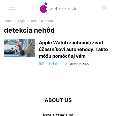
Home
Tags
Detekcia nehôd
detekcia nehôd
Apple Watch zachránili život
účastníkovi autonehody. Takto
môžu pomôcť aj vám
Róbert Hallon
-
31. októbra 2022
ABOUT US
FOLLOW US