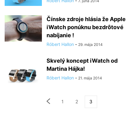
Róbert Hallon
-
7. júna 2014
Čínske zdroje hlásia že Apple
iWatch ponúknu bezdrôtové
nabíjanie !
Róbert Hallon
-
29. mája 2014
Skvelý koncept iWatch od
Martina Hájka!
Róbert Hallon
-
21. mája 2014
1
2
3