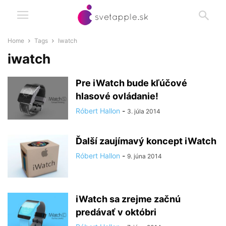
Home
Tags
Iwatch
iwatch
Pre iWatch bude kľúčové
hlasové ovládanie!
Róbert Hallon
-
3. júla 2014
Ďalší zaujímavý koncept iWatch
Róbert Hallon
-
9. júna 2014
iWatch sa zrejme začnú
predávať v októbri