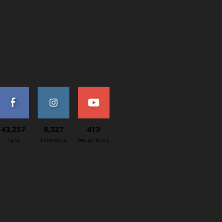
ČO: 48167657
IČ: 2120076189
AT: SK2120076189
ontaktný e-mail: redakcia@svetapple.sk
43,257
8,327
413
Fans
Followers
Subscribers