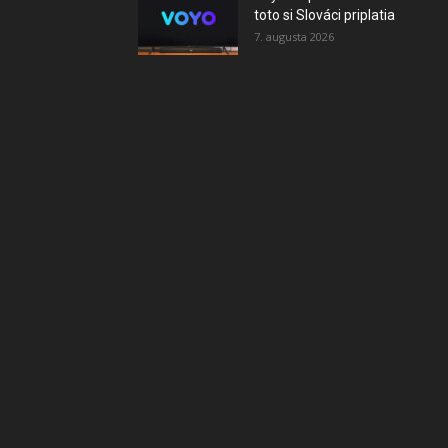
toto si Slováci priplatia
7. augusta 2026