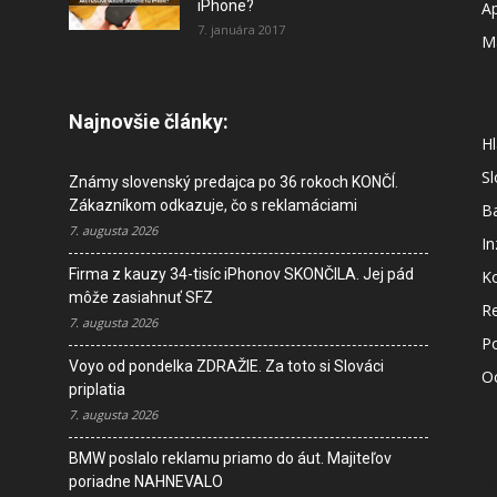
iPhone?
A
7. januára 2017
M
Najnovšie články:
Hl
S
Známy slovenský predajca po 36 rokoch KONČÍ.
Zákazníkom odkazuje, čo s reklamáciami
B
7. augusta 2026
In
Firma z kauzy 34-tisíc iPhonov SKONČILA. Jej pád
K
môže zasiahnuť SFZ
R
7. augusta 2026
P
Voyo od pondelka ZDRAŽIE. Za toto si Slováci
O
priplatia
7. augusta 2026
M
BMW poslalo reklamu priamo do áut. Majiteľov
s
poriadne NAHNEVALO