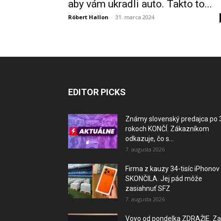
aby vám ukradli auto. Takto to...
Róbert Hallon
-
31. marca 2024
EDITOR PICKS
Známy slovenský predajca po 
rokoch KONČÍ. Zákazníkom
odkazuje, čo s...
7. augusta 2026
Firma z kauzy 34-tisíc iPhonov
SKONČILA. Jej pád môže
zasiahnuť SFZ
7. augusta 2026
Voyo od pondelka ZDRAŽIE. Za