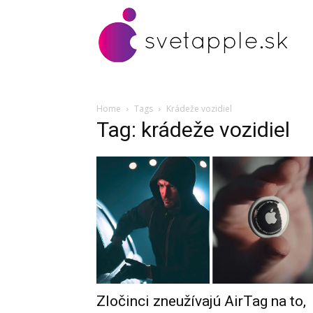
Home
Tags
Krádeže vozidiel
Tag: krádeže vozidiel
Zločinci zneužívajú AirTag na to,