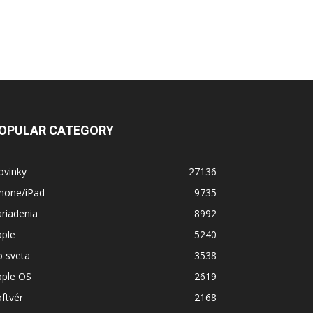
OPULAR CATEGORY
ovinky
27136
Phone/iPad
9735
riadenia
8992
pple
5240
o sveta
3538
pple OS
2619
ftvér
2168