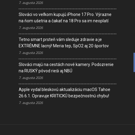
7. augusta 2026
I
Slováci vo veľkom kupujú iPhone 17 Pro. Výrazne
D
na ňom ušetria a čakať na 18 Pro sa im neoplatí
V
7. augusta 2026
K
Tetno smart prsteň vám sleduje zdravie a je
EXTRÉMNE lacný! Meria tep, SpO2 aj 20 športov
7. augusta 2026
Slováci majú na cestách nové kamery. Podozrenie
na RUSKÝ pôvod rieši aj NBÚ
7. augusta 2026
Apple vydal bleskovú aktualizáciu macOS Tahoe
26.6.1. Opravuje KRITICKÚ bezpečnostnú chybu!
7. augusta 2026