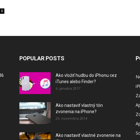
0
POPULAR POSTS
P
36
Ako vložiť hudbu do iPhonu cez
N
iTunes alebo Finder?
i
6. januára 2017
Za
A
Ako nastaviť vlastný tón
zvonenia na iPhone?
Z
25. novembra 2014
A
So
Ako nastaviť vlastné zvonenie na