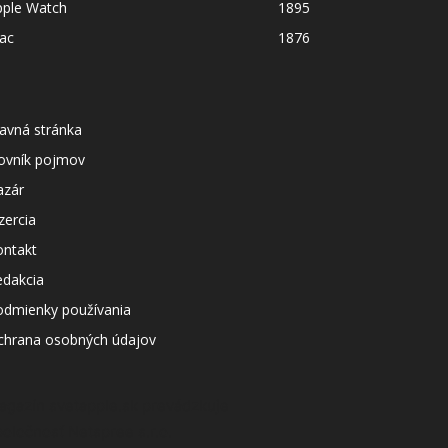
pple Watch
1895
ac
1876
avná stránka
lovník pojmov
azár
zercia
ontakt
edakcia
odmienky používania
chrana osobných údajov
agazín svetapple.sk prevádzkuje
poločnosť Netspree s.r.o.