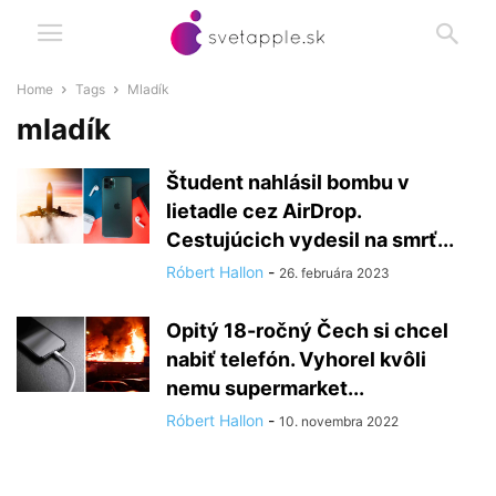
Home
Tags
Mladík
mladík
Študent nahlásil bombu v
lietadle cez AirDrop.
Cestujúcich vydesil na smrť...
Róbert Hallon
-
26. februára 2023
Opitý 18-ročný Čech si chcel
nabiť telefón. Vyhorel kvôli
nemu supermarket...
Róbert Hallon
-
10. novembra 2022