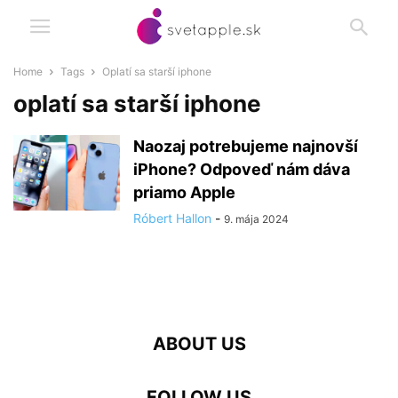
Home
Tags
Oplatí sa starší iphone
oplatí sa starší iphone
Naozaj potrebujeme najnovší
iPhone? Odpoveď nám dáva
priamo Apple
Róbert Hallon
-
9. mája 2024
ABOUT US
FOLLOW US