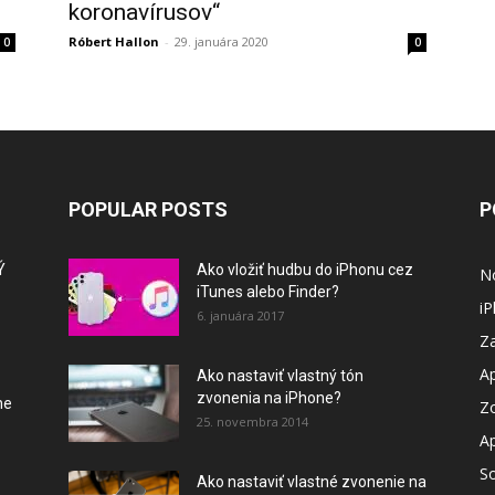
koronavírusov“
Róbert Hallon
-
29. januára 2020
0
0
POPULAR POSTS
P
Ý
Ako vložiť hudbu do iPhonu cez
N
iTunes alebo Finder?
i
6. januára 2017
Za
A
Ako nastaviť vlastný tón
zvonenia na iPhone?
ne
Z
25. novembra 2014
A
So
Ako nastaviť vlastné zvonenie na