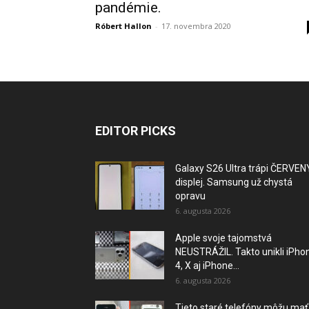
pandémie.
Róbert Hallon
-
17. novembra 2020
EDITOR PICKS
Galaxy S26 Ultra trápi ČERVEN
displej. Samsung už chystá
opravu
6. augusta 2026
Apple svoje tajomstvá
NEUSTRÁŽIL. Takto unikli iPho
4, X aj iPhone...
6. augusta 2026
Tieto staré telefóny môžu mať