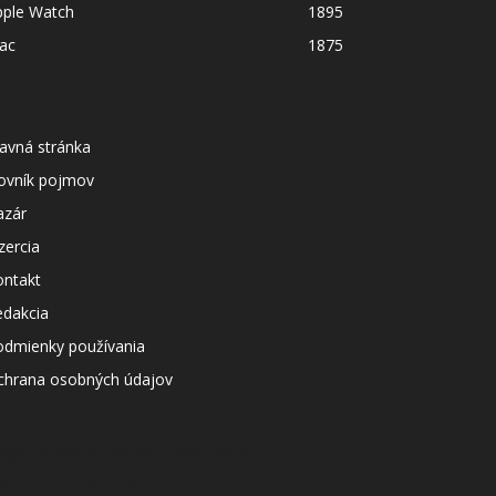
pple Watch
1895
ac
1875
avná stránka
lovník pojmov
azár
zercia
ontakt
edakcia
odmienky používania
chrana osobných údajov
agazín svetapple.sk prevádzkuje
poločnosť Netspree s.r.o.