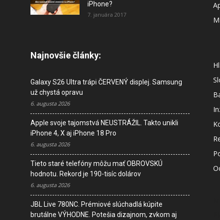
iPhone?
A
7. januára 2017
M
Najnovšie články:
Hl
S
Galaxy S26 Ultra trápi ČERVENÝ displej. Samsung
už chystá opravu
B
6. augusta 2026
In
Apple svoje tajomstvá NEUSTRÁŽIL. Takto unikli
K
iPhone 4, X aj iPhone 18 Pro
R
6. augusta 2026
P
Tieto staré telefóny môžu mať OBROVSKÚ
O
hodnotu. Rekord je 190-tisíc dolárov
6. augusta 2026
M
JBL Live 780NC. Prémiové slúchadlá kúpite
s
brutálne VÝHODNE. Potešia dizajnom, zvkom aj