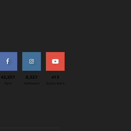
ČO: 48167657
IČ: 2120076189
AT: SK2120076189
ontaktný e-mail: redakcia@svetapple.sk
43,257
8,327
413
Fans
Followers
Subscribers