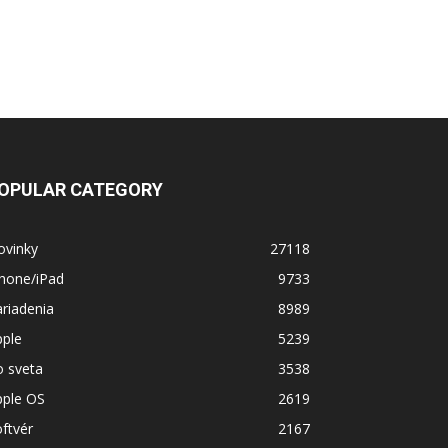
OPULAR CATEGORY
ovinky
27118
Phone/iPad
9733
riadenia
8989
pple
5239
o sveta
3538
pple OS
2619
ftvér
2167