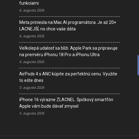
funkciami
6. augusta 2026
I
D
Meta priniesla na Mac AI programátora. Je až 20×
V
LACNEJŠÍ, no chce vaše dáta
K
6. augusta 2026
Veľkolepá udalosť sa blíži. Apple Park sa pripravuje
na premiéru iPhonu 18 Pro a iPhonu Ultra
6. augusta 2026
AirPods 4 s ANC kúpite za perfektnú cenu. Využite
to ešte dnes
5. augusta 2026
iPhone 16 výrazne ZLACNEL. Špičkový smartfón
Apple vám bude dávať zmysel
5. augusta 2026