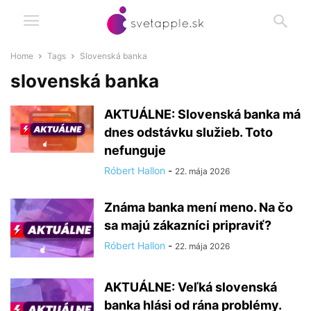
Home
Tags
Slovenská banka
slovenská banka
AKTUÁLNE: Slovenská banka má
dnes odstávku služieb. Toto
nefunguje
Róbert Hallon
-
22. mája 2026
Známa banka mení meno. Na čo
sa majú zákazníci pripraviť?
Róbert Hallon
-
22. mája 2026
AKTUÁLNE: Veľká slovenská
banka hlási od rána problémy.