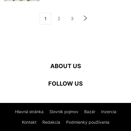
1
2
3
ABOUT US
FOLLOW US
Hlavná stránka
Slovník pojmov
Bazár
Inzercia
Kontakt
Redakcia
Podmienky používania