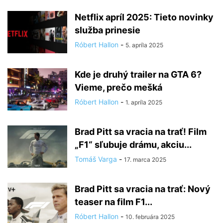
Netflix apríl 2025: Tieto novinky
služba prinesie
Róbert Hallon
-
5. apríla 2025
Kde je druhý trailer na GTA 6?
Vieme, prečo mešká
Róbert Hallon
-
1. apríla 2025
Brad Pitt sa vracia na trať! Film
„F1“ sľubuje drámu, akciu...
Tomáš Varga
-
17. marca 2025
Brad Pitt sa vracia na trať: Nový
teaser na film F1...
Róbert Hallon
-
10. februára 2025