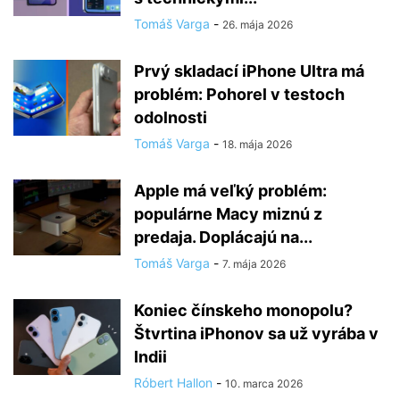
Tomáš Varga
-
26. mája 2026
Prvý skladací iPhone Ultra má
problém: Pohorel v testoch
odolnosti
Tomáš Varga
-
18. mája 2026
Apple má veľký problém:
populárne Macy miznú z
predaja. Doplácajú na...
Tomáš Varga
-
7. mája 2026
Koniec čínskeho monopolu?
Štvrtina iPhonov sa už vyrába v
Indii
Róbert Hallon
-
10. marca 2026