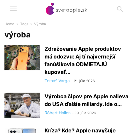
Home
Tags
Výroba
výroba
Zdražovanie Apple produktov
má odozvu: Aj tí najvernejší
fanúšikovia ODMIETAJÚ
kupovať...
Tomáš Varga
-
21. júla 2026
Výrobca čipov pre Apple nalieva
do USA ďalšie miliardy. Ide o...
Róbert Hallon
-
19. júla 2026
Kríza? Kde? Apple navyšuje