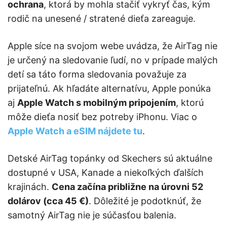
ochrana
, ktorá by mohla stačiť vykryť čas, kým
rodič na unesené / stratené dieťa zareaguje.
Apple síce na svojom webe uvádza, že AirTag nie
je určený na sledovanie ľudí, no v prípade malých
detí sa táto forma sledovania považuje za
prijateľnú. Ak hľadáte alternatívu, Apple ponúka
aj
Apple Watch s mobilným pripojením
, ktorú
môže dieťa nosiť bez potreby iPhonu. Viac o
Apple Watch a eSIM nájdete tu
.
Detské AirTag topánky od Skechers sú aktuálne
dostupné v USA, Kanade a niekoľkých ďalších
krajinách.
Cena začína približne na úrovni 52
dolárov (cca 45 €)
. Dôležité je podotknúť, že
samotný AirTag nie je súčasťou balenia.