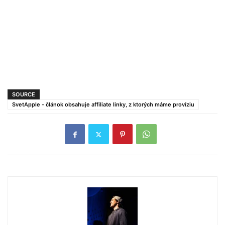
SOURCE
SvetApple - článok obsahuje affiliate linky, z ktorých máme províziu