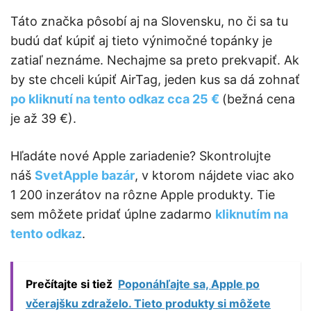
Táto značka pôsobí aj na Slovensku, no či sa tu
budú dať kúpiť aj tieto výnimočné topánky je
zatiaľ neznáme. Nechajme sa preto prekvapiť. Ak
by ste chceli kúpiť AirTag, jeden kus sa dá zohnať
po kliknutí na tento odkaz cca 25 €
(bežná cena
je až 39 €).
Hľadáte nové Apple zariadenie? Skontrolujte
náš
SvetApple bazár
, v ktorom nájdete viac ako
1 200 inzerátov na rôzne Apple produkty. Tie
sem môžete pridať úplne zadarmo
kliknutím na
tento odkaz
.
Prečítajte si tiež
Poponáhľajte sa, Apple po
včerajšku zdraželo. Tieto produkty si môžete