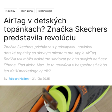
Novinky
Tech zóna
Technológie
AirTag v detských
topánkach? Značka Skechers
predstavila revolúciu
Značka Skechers prichádza s prekvapivou novinkou –
detské topánky so skrytým miestom pre Apple AirTag.
Rodičia tak môžu diskrétne sledovať polohu svojich detí cez
iPhone, iPad alebo Mac. Je to revolúcia v bezpečnosti alebo
len ďalší marketingový trik?
By
Róbert Hallon
-
31. júla 2025