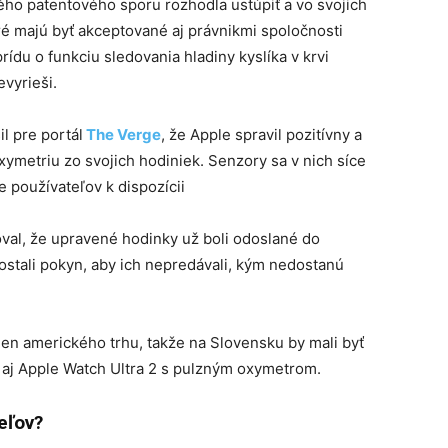
ého patentového sporu rozhodla ustúpiť a vo svojich
ré majú byť akceptované aj právnikmi spoločnosti
ídu o funkciu sledovania hladiny kyslíka v krvi
vyrieši.
l pre portál
The Verge
, že Apple spravil pozitívny a
ymetriu zo svojich hodiniek. Senzory sa v nich síce
 používateľov k dispozícii
al, že upravené hodinky už boli odoslané do
ostali pokyn, aby ich nepredávali, kým nedostanú
len amerického trhu, takže na Slovensku by mali byť
 aj Apple Watch Ultra 2 s pulzným oxymetrom.
teľov?