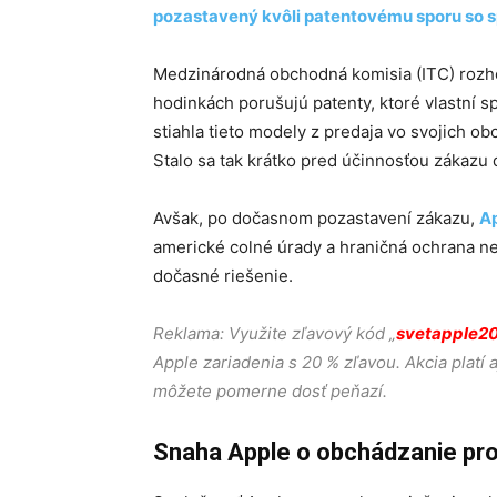
pozastavený kvôli patentovému sporu so 
Medzinárodná obchodná komisia (ITC) rozhod
hodinkách porušujú patenty, ktoré vlastní 
stiahla tieto modely z predaja vo svojich o
Stalo sa tak krátko pred účinnosťou zákazu
Avšak, po dočasnom pozastavení zákazu,
Ap
americké colné úrady a hraničná ochrana nep
dočasné riešenie.
Reklama: Využite zľavový kód „
svetapple2
Apple zariadenia s 20 % zľavou. Akcia platí 
môžete pomerne dosť peňazí.
Snaha Apple o obchádzanie pr