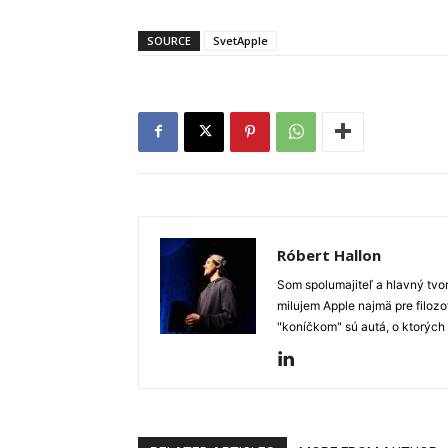
SOURCE
SvetApple
Róbert Hallon
Som spolumajiteľ a hlavný tvo
milujem Apple najmä pre filozo
"koníčkom" sú autá, o ktorých