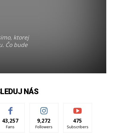
ú
imo, ktorej
iu. Čo bude
SLEDUJ NÁS
43,257
9,272
475
Fans
Followers
Subscribers