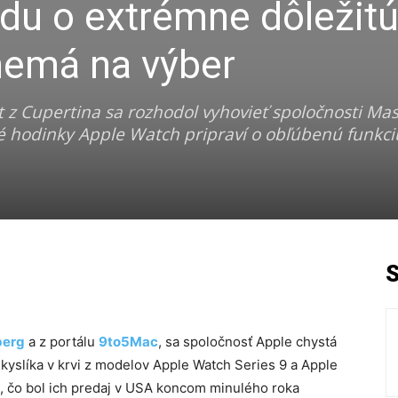
du o extrémne dôležit
nemá na výber
t z Cupertina sa rozhodol vyhovieť spoločnosti Mas
tné hodinky Apple Watch pripraví o obľúbenú funkc
berg
a z portálu
9to5Mac
, sa spoločnosť Apple chystá
kyslíka v krvi z modelov Apple Watch Series 9 a Apple
, čo bol ich predaj v USA koncom minulého roka