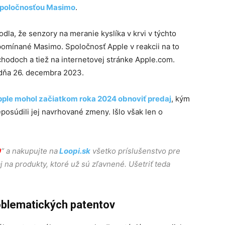
spoločnosťou Masimo
.
la, že senzory na meranie kyslíka v krvi v týchto
spomínané Masimo. Spoločnosť Apple v reakcii na to
bchodoch a tiež na internetovej stránke Apple.com.
 dňa 26. decembra 2023.
ple mohol začiatkom roka 2024 obnoviť predaj
, kým
osúdili jej navrhované zmeny. Išlo však len o
0
“ a nakupujte na
Loopi.sk
všetko príslušenstvo pre
aj na produkty, ktoré už sú zľavnené. Ušetriť teda
oblematických patentov