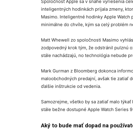
Spoločnosť Apple sa v snahe vyriešenia cel
inteligentných hodinkách prijala zmeny, kto
Masimo. Inteligentné hodinky Apple Watch pr
minimálne do chvíle, kým sa celý problém ne
Matt Whewell zo spoločnosti Masimo vyhlási
zodpovedný krok tým, že odstránil pulznú ox
stále nachádzajú, no technológia nebude pre
Mark Gurman z Bloomberg dokonca informov
maloobchodných predajní, avšak tie zatiaľ d
ďalšie inštrukcie od vedenia.
Samozrejme, všetko by sa zatiaľ malo týkať 
stále bežne dostupné Apple Watch Series 9
Aký to bude mať dopad na používa