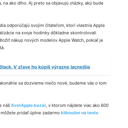
, na ako dlho. Aj preto sa objavujú otázky, akú bude
a odporúčajú svojim čitateľom, ktorí vlastnia Apple
alizácie na svoje hodinky dôkladne skontrolovali
ložiť nákup nových modelov Apple Watch, pokiaľ je
tá.
 Black. V zľave ho kúpiš výrazne lacnejšie
a akonáhle sa dozvieme niečo nové, budeme vás o tom
te náš
SvetApple bazár
, v ktorom nájdete viac ako 600
m môžete pridať úplne zadarmo
kliknutím na tento