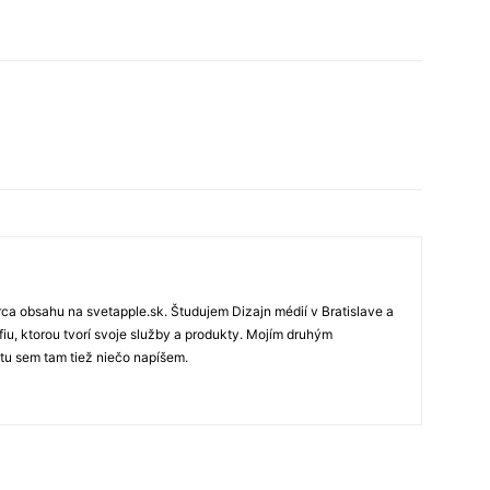
rca obsahu na svetapple.sk. Študujem Dizajn médií v Bratislave a
fiu, ktorou tvorí svoje služby a produkty. Mojím druhým
 tu sem tam tiež niečo napíšem.