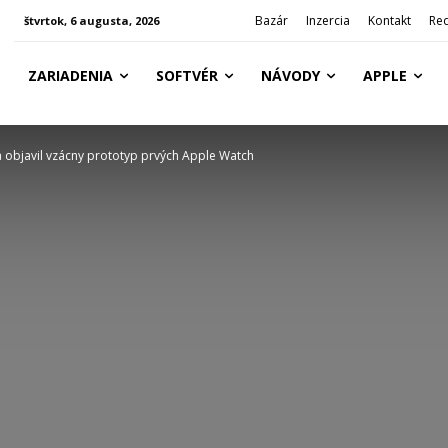
Bazár
Inzercia
Kontakt
Re
štvrtok, 6 augusta, 2026
ZARIADENIA
SOFTVÉR
NÁVODY
APPLE
a objavil vzácny prototyp prvých Apple Watch