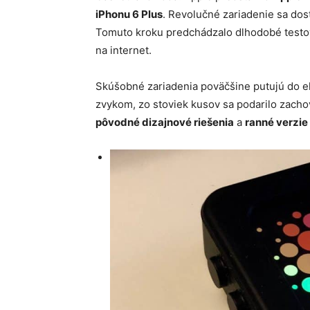
iPhonu 6 Plus
. Revolučné zariadenie sa dos
Tomuto kroku predchádzalo dlhodobé testov
na internet.
Skúšobné zariadenia poväčšine putujú do e
zvykom, zo stoviek kusov sa podarilo zacho
pôvodné dizajnové riešenia
a
ranné verzi