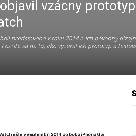
 objavil vzácny prototyp
atch
boli predstavené v roku 2014 a ich pôvodný dizaj
 Pozrite sa na to, ako vyzeral ich prototyp a testov
atch ešte v septembri 2014 po boku iPhonu 6 a