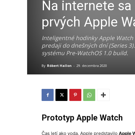
Na internete sa
prvých Apple W
Inteligentné hodinky Apple Watch 
predaji do dnešných dní (Series 3).
systému Pre-WatchOS 1.0 build.
By
Róbert Hallon
-
29. decembra 2020
Prototyp Apple Watch
Čas letí ako voda. Apple predstavilo
Apple W