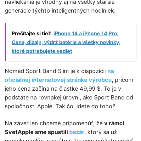
navliekania je vhodný aj na všetky staršie
generácie týchto inteligentných hodiniek.
Prečítajte si tiež
iPhone 14 a iPhone 14 Pro:
Cena, dizajn, výdrž batérie a všetky novinky,
ktoré potrebujete vedieť
Nomad Sport Band Slim je k dispozícii
na
oficiálnej internetovej stránke výrobcu
, pričom
jeho cena začína na čiastke 49,99 $. To je v
podstate na rovnakej úrovni, ako Sport Band od
spoločnosti Apple. Tak čo, idete do toho?
Na záver len chceme pripomenúť, že
v rámci
SvetApple sme spustili
bazár
, ktorý sa už
pomaly napĺňa inzerátmi. Tie sem môžete pridať