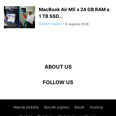
MacBook Air M5 s 24 GB RAM a
1 TB SSD...
Róbert Hallon
-
8. augusta 2026
ABOUT US
FOLLOW US
Hlavná stránka
Slovník pojmov
Bazár
Inzercia