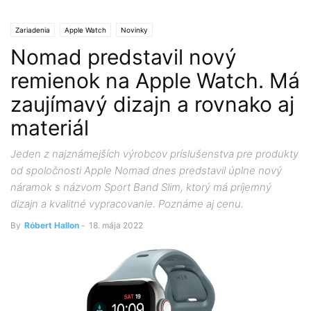
Zariadenia
Apple Watch
Novinky
Nomad predstavil nový
remienok na Apple Watch. Má
zaujímavý dizajn a rovnako aj
materiál
Jeden z najznámejších výrobcov príslušenstva pre produkty
od spoločnosti Apple Nomad dnes predstavil úplne nový
náramok s názvom Sport Band Slim, ktorý má príjemný
dizajn a kvalitné vypracovanie. Poznáme aj cenu.
By
Róbert Hallon
-
18. mája 2022