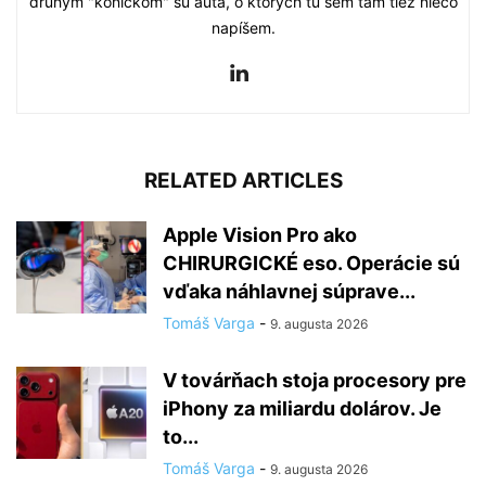
druhým "koníčkom" sú autá, o ktorých tu sem tam tiež niečo
napíšem.
RELATED ARTICLES
Apple Vision Pro ako
CHIRURGICKÉ eso. Operácie sú
vďaka náhlavnej súprave...
Tomáš Varga
-
9. augusta 2026
V továrňach stoja procesory pre
iPhony za miliardu dolárov. Je
to...
Tomáš Varga
-
9. augusta 2026