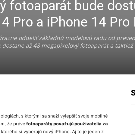
ý fotoaparát bude dos
14 Pro a iPhone 14 Pro
výrazne oddeliť základnú modelovú radu od preved
 dostane až 48 megapixelový fotoaparát a taktie
lógiách, s ktorými sa snaží vylepšiť svoje mobilné
om, že práve
fotoaparáty považujú používatelia za
 ktorého si vyberajú nový iPhone. Aj to je jeden z