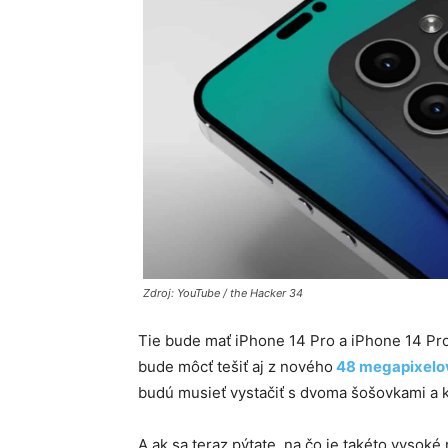
Zdroj: YouTube / the Hacker 34
Tie bude mať iPhone 14 Pro a iPhone 14 Pro
bude môcť tešiť aj z nového
48 megapixelov
budú musieť vystačiť s dvoma šošovkami a
A ak sa teraz pýtate, na čo je takéto vysok