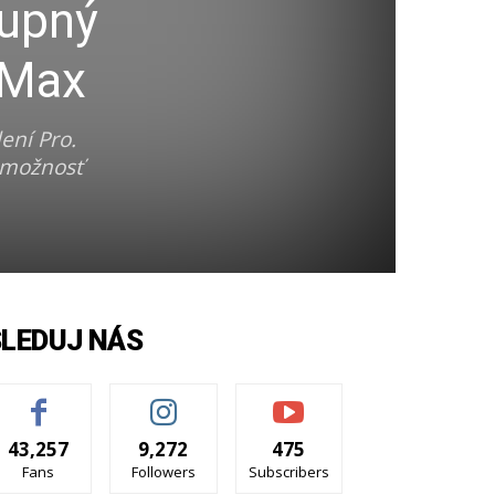
tupný
 Max
ení Pro.
ž možnosť
SLEDUJ NÁS
43,257
9,272
475
Fans
Followers
Subscribers