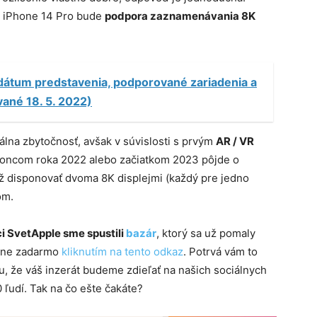
ie iPhone 14 Pro bude
podpora zaznamenávania 8K
 dátum predstavenia, podporované zariadenia a
vané 18. 5. 2022)
álna zbytočnosť, avšak v súvislosti s prvým
AR / VR
 koncom roka 2022 alebo začiatkom 2023 pôjde o
iž disponovať dvoma 8K displejmi (každý pre jedno
om.
i SvetApple sme spustili
bazár
, ktorý sa už pomaly
plne zadarmo
kliknutím na tento odkaz
. Potrvá vám to
, že váš inzerát budeme zdieľať na našich sociálnych
 ľudí. Tak na čo ešte čakáte?