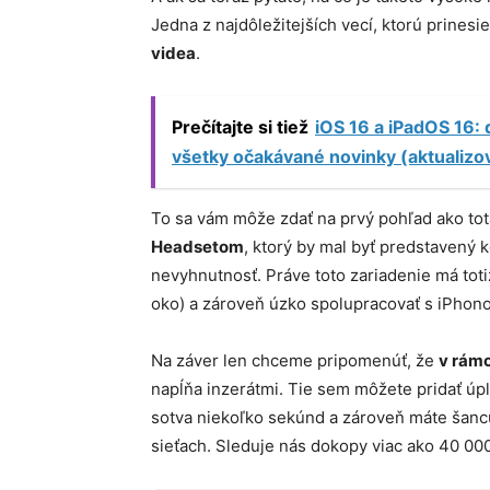
Jedna z najdôležitejších vecí, ktorú prines
videa
.
Prečítajte si tiež
iOS 16 a iPadOS 16:
všetky očakávané novinky (aktualizo
To sa vám môže zdať na prvý pohľad ako tot
Headsetom
, ktorý by mal byť predstavený
nevyhnutnosť. Práve toto zariadenie má tot
oko) a zároveň úzko spolupracovať s iPhon
Na záver len chceme pripomenúť, že
v rámc
napĺňa inzerátmi. Tie sem môžete pridať ú
sotva niekoľko sekúnd a zároveň máte šancu
sieťach. Sleduje nás dokopy viac ako 40 000