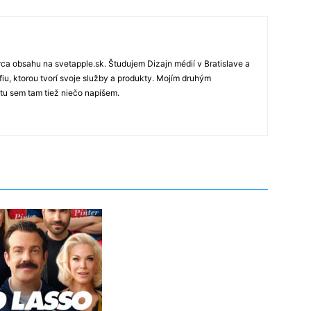
rca obsahu na svetapple.sk. Študujem Dizajn médií v Bratislave a
fiu, ktorou tvorí svoje služby a produkty. Mojím druhým
 tu sem tam tiež niečo napíšem.