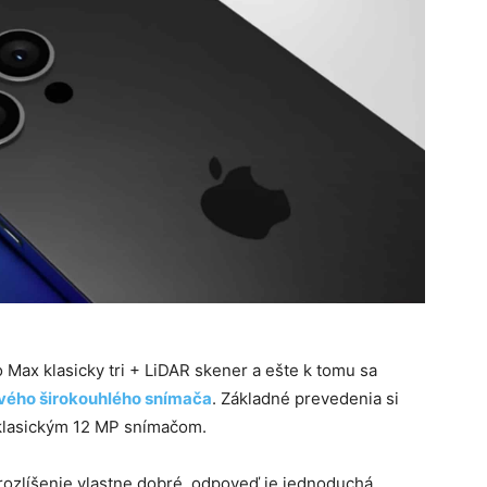
 Max klasicky tri + LiDAR skener a ešte k tomu sa
ého širokouhlého snímača
. Základné prevedenia si
 klasickým 12 MP snímačom.
é rozlíšenie vlastne dobré, odpoveď je jednoduchá.