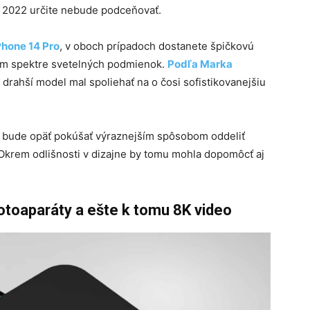
u 2022 určite nebude podceňovať.
Phone 14 Pro
, v oboch prípadoch dostanete špičkovú
kom spektre svetelných podmienok.
Podľa Marka
 drahší model mal spoliehať na o čosi sofistikovanejšiu
ma bude opäť pokúšať výraznejším spôsobom oddeliť
Okrem odlišnosti v dizajne by tomu mohla dopomôcť aj
otoaparáty a ešte k tomu 8K video