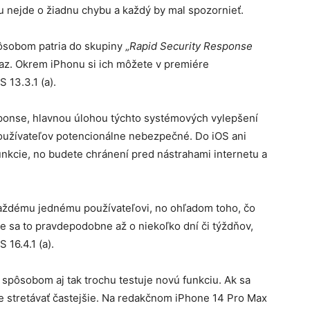
u nejde o žiadnu chybu a každý by mal spozornieť.
ôsobom patria do skupiny „
Rapid Security Response
raz. Okrem iPhonu si ich môžete v premiére
 13.3.1 (a).
ponse, hlavnou úlohou týchto systémových vylepšení
používateľov potencionálne nebezpečné. Do iOS ani
kcie, no budete chránení pred nástrahami internetu a
každému jednému používateľovi, no ohľadom toho, čo
e sa to pravdepodobne až o niekoľko dní či týždňov,
16.4.1 (a).
 spôsobom aj tak trochu testuje novú funkciu. Ak sa
e stretávať častejšie. Na redakčnom iPhone 14 Pro Max