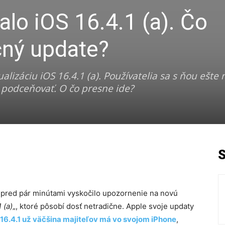
alo iOS 16.4.1 (a). Čo
čný update?
lizáciu iOS 16.4.1 (a). Používatelia sa s ňou ešte 
u podceňovať. O čo presne ide?
 pred pár minútami vyskočilo upozornenie na novú
 (a)
„, ktoré pôsobí dosť netradične. Apple svoje updaty
 16.4.1 už väčšina majiteľov má vo svojom iPhone
,