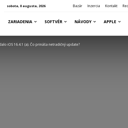
Bazár
Inzercia
Kontakt
Re
sobota, 8 augusta, 2026
ZARIADENIA
SOFTVÉR
NÁVODY
APPLE
alo iOS 16.4.1 (a). Čo prináša netradičný update?