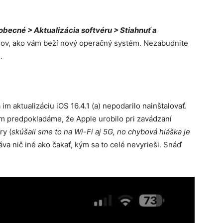
becné > Aktualizácia softvéru > Stiahnuť a
rov, ako vám beží nový operačný systém. Nezabudnite
.
im aktualizáciu iOS 16.4.1 (a) nepodarilo nainštalovať.
om predpokladáme, že Apple urobilo pri zavádzaní
ry (
skúšali sme to na Wi-Fi aj 5G, no chybová hláška je
áva nič iné ako čakať, kým sa to celé nevyrieši. Snáď