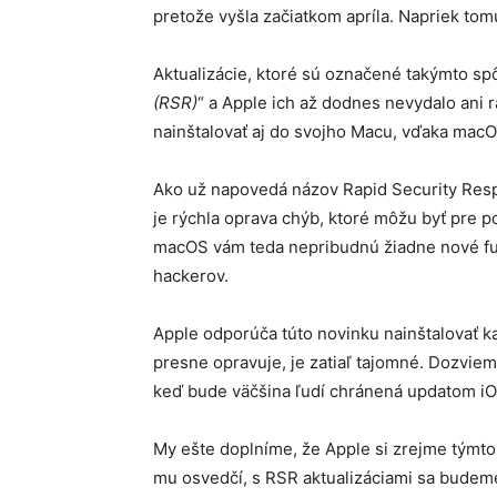
pretože vyšla začiatkom apríla. Napriek tom
Aktualizácie, ktoré sú označené takýmto sp
(RSR)
“ a Apple ich až dodnes nevydalo ani 
nainštalovať aj do svojho Macu, vďaka macOS
Ako už napovedá názov Rapid Security Res
je rýchla oprava chýb, ktoré môžu byť pre 
macOS vám teda nepribudnú žiadne nové fun
hackerov.
Apple odporúča túto novinku nainštalovať 
presne opravuje, je zatiaľ tajomné. Dozviem
keď bude väčšina ľudí chránená updatom iOS 
My ešte doplníme, že Apple si zrejme týmto
mu osvedčí, s RSR aktualizáciami sa budem