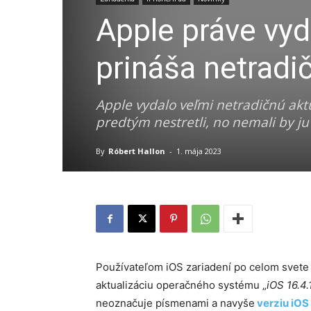
Apple práve vyd
prináša netradi
Apple vydalo veľmi netradičnú aktua
predtým nestretli, no nemali by j
By
Róbert Hallon
-
1. mája 2023
Používateľom iOS zariadení po celom svete
aktualizáciu operačného systému „
iOS 16.4.1
neoznačuje písmenami a navyše
verziu iOS