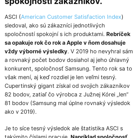
spokojnosti zákazníkov.
ASCI (
American Customer Satisfaction Index
)
sledoval, ako sú zákazníci jednotlivých
spoločností spokojní s ich produktami.
Rebríček
sa opakuje rok čo rok a Apple v ňom dosahuje
vždy výborné výsledky
. V 2019 ho nevyhral sám
a rovnaký počet bodov dosiahol aj jeho úhlavný
konkurent, spoločnosť Samsung. Tento rok sa to
však mení, aj keď rozdiel je len veľmi tesný.
Cupertinský gigant získal od svojich zákazníkov
82 bodov, zatiaľ čo výrobca z Južnej Kórei „len“
81 bodov (Samsung mal úplne rovnaký výsledok
ako v 2019).
Je to síce tesný výsledok ale štatistika ASCI s
takýmito číslami pracuje.
Napríklad spoločnosť