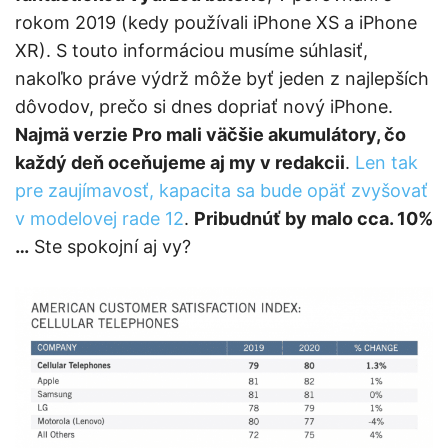
rokom 2019 (kedy používali iPhone XS a iPhone
XR). S touto informáciou musíme súhlasiť,
nakoľko práve výdrž môže byť jeden z najlepších
dôvodov, prečo si dnes dopriať nový iPhone.
Najmä verzie Pro mali väčšie akumulátory, čo
každý deň oceňujeme aj my v redakcii
.
Len tak
pre zaujímavosť, kapacita sa bude opäť zvyšovať
v modelovej rade 12
.
Pribudnúť by malo cca. 10%
…
Ste spokojní aj vy?