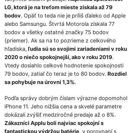
LG, ktorá je na treťom mieste získala až 79
bodov
. Opäť to teda nie je príliš ďaleko od Apple
alebo Samsungu. Štvrtá Motorola získala 77
bodov a všetky ostatné značky 75 bodov
(priemer). Ak sa na to pozrieme z celkového
hľadiska,
ľudia sú so svojimi zariadeniami v roku
2020 o niečo spokojnejší, ako v roku 2019
.
Vtedy dosiahlo celkové hodnotenie spokojnosti
79 bodov, zatiaľ čo teraz je to 80 bodov.
Rozdiel
sa pohybuje na úrovni 1,3%.
Podľa správy dobrým číslam výrazne dopomohol
iPhone 11. Jeho nižšia cena a skvelé parametre
dokázali zvýšiť medziročné predaje až o 8%.
Zákazníci Applu boli najviac spokojní s
fantastickou výdržou batérie
, v porovnaní s