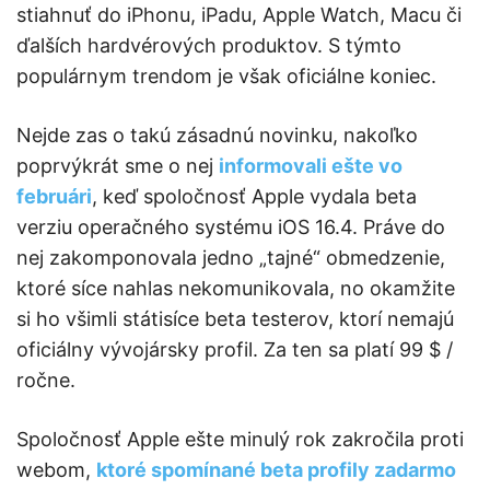
stiahnuť do iPhonu, iPadu, Apple Watch, Macu či
ďalších hardvérových produktov. S týmto
populárnym trendom je však oficiálne koniec.
Nejde zas o takú zásadnú novinku, nakoľko
poprvýkrát sme o nej
informovali ešte vo
februári
, keď spoločnosť Apple vydala beta
verziu operačného systému iOS 16.4. Práve do
nej zakomponovala jedno „tajné“ obmedzenie,
ktoré síce nahlas nekomunikovala, no okamžite
si ho všimli státisíce beta testerov, ktorí nemajú
oficiálny vývojársky profil. Za ten sa platí 99 $ /
ročne.
Spoločnosť Apple ešte minulý rok zakročila proti
webom,
ktoré spomínané beta profily zadarmo