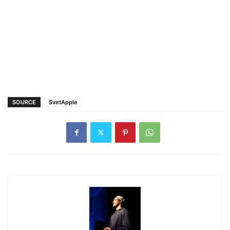
SOURCE
SvetApple