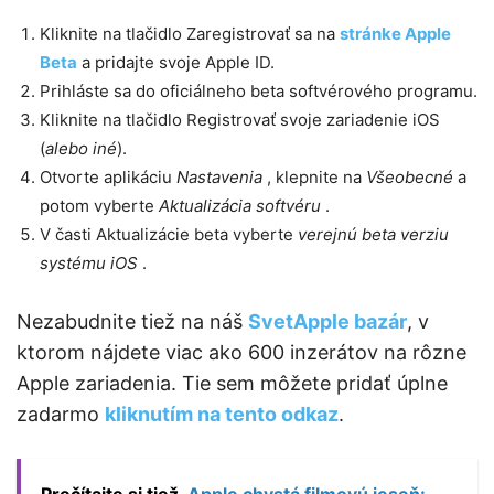
Kliknite na tlačidlo Zaregistrovať sa na
stránke Apple
Beta
a pridajte svoje Apple ID.
Prihláste sa do oficiálneho beta softvérového programu.
Kliknite na tlačidlo Registrovať svoje zariadenie iOS
(
alebo iné
).
Otvorte aplikáciu
Nastavenia
, klepnite na
Všeobecné
a
potom vyberte
Aktualizácia softvéru
.
V časti Aktualizácie beta vyberte
verejnú beta verziu
systému iOS
.
Nezabudnite tiež na náš
SvetApple bazár
, v
ktorom nájdete viac ako 600 inzerátov na rôzne
Apple zariadenia. Tie sem môžete pridať úplne
zadarmo
kliknutím na tento odkaz
.
Prečítajte si tiež
Apple chystá filmovú jeseň: