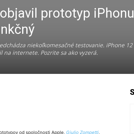
 objavil prototyp iPhon
unkčný
edchádza niekoľkomesačné testovanie. iPhone 12 
 na internete. Pozrite sa ako vyzerá.
ototypov od spoločnosti Apple,
Giulio Zompetti
,