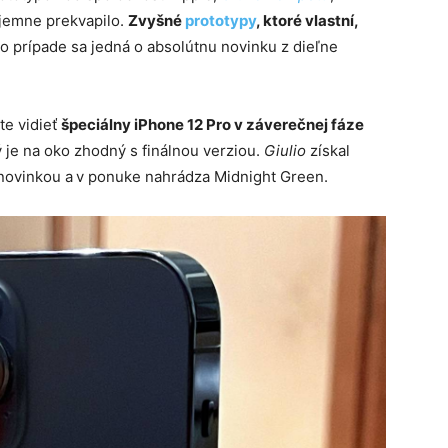
ríjemne prekvapilo.
Zvyšné
prototypy
, ktoré vlastní,
to prípade sa jedná o absolútnu novinku z dieľne
te vidieť
špeciálny iPhone 12 Pro v záverečnej fáze
ý je na oko zhodný s finálnou verziou.
Giulio
získal
 novinkou a
v ponuke nahrádza Midnight Green.