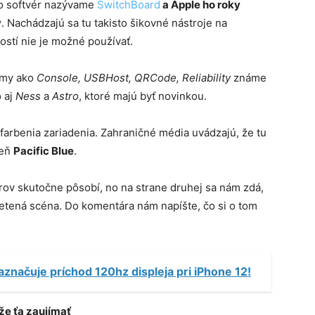
to softvér nazývame
SwitchBoard
a Apple ho roky
v
. Nachádzajú sa tu takisto šikovné nástroje na
ostí nie je možné používať.
ramy ako
Console, USBHost, QRCode, Reliability
známe
o aj
Ness
a
Astro
, ktoré majú byť novinkou.
afarbenia zariadenia. Zahraničné média uvádzajú, že tu
ieň
Pacific Blue
.
erov skutočne pôsobí, no na strane druhej sa nám zdá,
ietená scéna. Do komentára nám napíšte, čo si o tom
aznačuje príchod 120hz displeja pri iPhone 12!
e ťa zaujímať