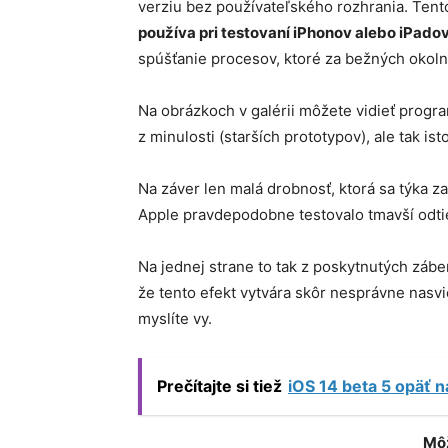
verziu bez používateľského rozhrania. Ten
používa pri testovaní iPhonov alebo iPado
spúšťanie procesov, ktoré za bežných okoln
Na obrázkoch v galérii môžete vidieť prog
z minulosti (starších prototypov), ale tak ist
Na záver len malá drobnosť, ktorá sa týka z
Apple pravdepodobne testovalo tmavší odt
Na jednej strane to tak z poskytnutých záb
že tento efekt vytvára skôr nesprávne nasv
myslíte vy.
Prečítajte si tiež
iOS 14 beta 5 opäť n
Môž