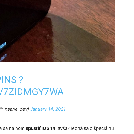
INS ?
M/7ZIDMGY7WA
(@1nsane_dev)
January 14, 2021
dá sa na ňom
spustiť iOS 14
, avšak jedná sa o špeciálnu