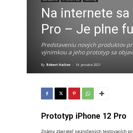
Na internete sa
Pro – Je plne f
Predstaveniu nových produktov pr
výnimkou a jeho prototyp sa objavil
By
Róbert Hallon
-
14. januára 2021
Prototyp iPhone 12 Pro
Známy zberateľ nezničených testovacích pr