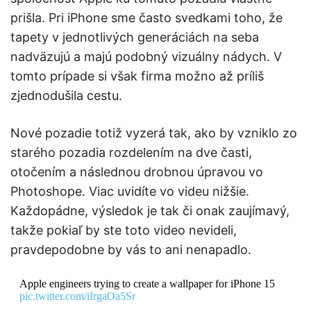
prišla. Pri iPhone sme často svedkami toho, že
tapety v jednotlivých generáciách na seba
nadväzujú a majú podobný vizuálny nádych. V
tomto prípade si však firma možno až príliš
zjednodušila cestu.
Nové pozadie totiž vyzerá tak, ako by vzniklo zo
starého pozadia rozdelením na dve časti,
otočením a následnou drobnou úpravou vo
Photoshope. Viac uvidíte vo videu nižšie.
Každopádne, výsledok je tak či onak zaujímavý,
takže pokiaľ by ste toto video nevideli,
pravdepodobne by vás to ani nenapadlo.
Apple engineers trying to create a wallpaper for iPhone 15
pic.twitter.com/iIrgaOa5Sr