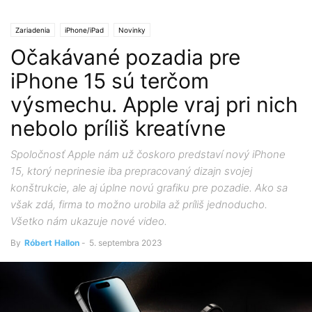
Zariadenia
iPhone/iPad
Novinky
Očakávané pozadia pre
iPhone 15 sú terčom
výsmechu. Apple vraj pri nich
nebolo príliš kreatívne
Spoločnosť Apple nám už čoskoro predstaví nový iPhone
15, ktorý neprinesie iba prepracovaný dizajn svojej
konštrukcie, ale aj úplne novú grafiku pre pozadie. Ako sa
však zdá, firma to možno urobila až príliš jednoducho.
Všetko nám ukazuje nové video.
By
Róbert Hallon
-
5. septembra 2023