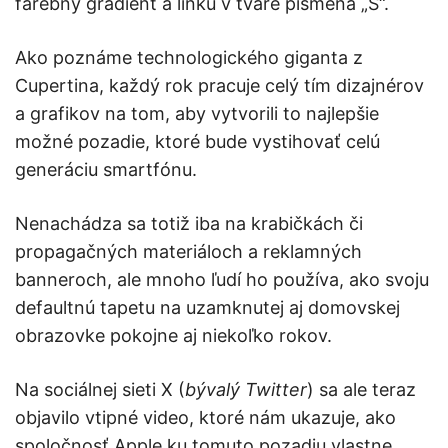
farebný gradient a linku v tvare písmena „S“.
Ako poznáme technologického giganta z
Cupertina, každý rok pracuje celý tím dizajnérov
a grafikov na tom, aby vytvorili to najlepšie
možné pozadie, ktoré bude vystihovať celú
generáciu smartfónu.
Nenachádza sa totiž iba na krabičkách či
propagačných materiáloch a reklamných
banneroch, ale mnoho ľudí ho používa, ako svoju
defaultnú tapetu na uzamknutej aj domovskej
obrazovke pokojne aj niekoľko rokov.
Na sociálnej sieti X (
bývalý Twitter
) sa ale teraz
objavilo vtipné video, ktoré nám ukazuje, ako
spoločnosť Apple ku tomuto pozadiu vlastne