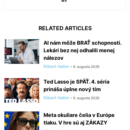
RELATED ARTICLES
AI nám môže BRAŤ schopnosti.
Lekári bez nej odhalili menej
nálezov
Róbert Hallon
-
6. augusta 2026
Ted Lasso je SPÄŤ. 4. séria
prináša úplne nový tím
Róbert Hallon
-
6. augusta 2026
Meta okuliare čelia v Európe
tlaku. V hre sú aj ZÁKAZY