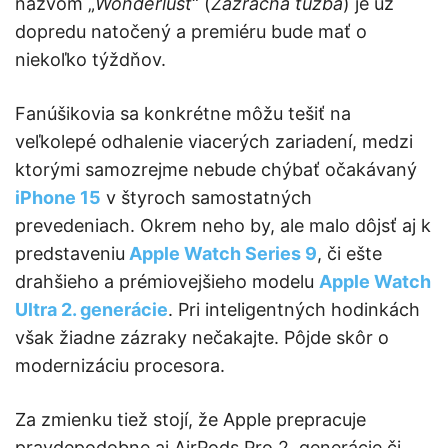
názvom „
Wonderlust
“ (
Zázračná túžba
) je už
dopredu natočený a premiéru bude mať o
niekoľko týždňov.
Fanúšikovia sa konkrétne môžu tešiť na
veľkolepé odhalenie viacerých zariadení, medzi
ktorými samozrejme nebude chýbať očakávaný
iPhone 15
v štyroch samostatných
prevedeniach. Okrem neho by, ale malo dôjsť aj k
predstaveniu
Apple Watch Series 9
, či ešte
drahšieho a prémiovejšieho modelu
Apple Watch
Ultra 2. generácie
. Pri inteligentných hodinkách
však žiadne zázraky nečakajte. Pôjde skôr o
modernizáciu procesora.
Za zmienku tiež stojí, že Apple prepracuje
pravdepodobne aj AirPods Pro 2. generácie či