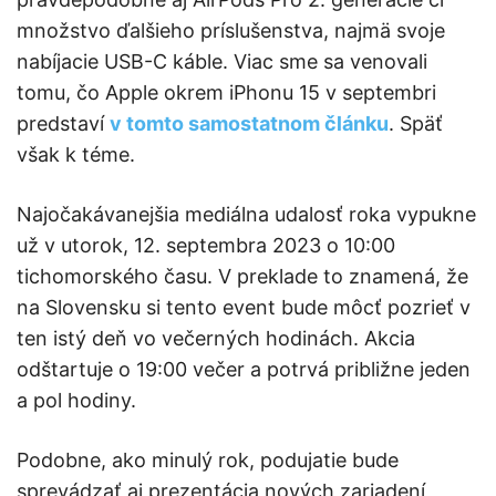
množstvo ďalšieho príslušenstva, najmä svoje
nabíjacie USB-C káble. Viac sme sa venovali
tomu, čo Apple okrem iPhonu 15 v septembri
predstaví
v tomto samostatnom článku
. Späť
však k téme.
Najočakávanejšia mediálna udalosť roka vypukne
už v utorok, 12. septembra 2023 o 10:00
tichomorského času. V preklade to znamená, že
na Slovensku si tento event bude môcť pozrieť v
ten istý deň vo večerných hodinách. Akcia
odštartuje o 19:00 večer a potrvá približne jeden
a pol hodiny.
Podobne, ako minulý rok, podujatie bude
sprevádzať aj prezentácia nových zariadení