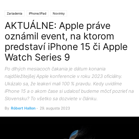
Zariadenia
iPhone/iPad
Novinky
AKTUÁLNE: Apple práve
oznámil event, na ktorom
predstaví iPhone 15 či Apple
Watch Series 9
Po dlhých mesiacoch čakania je dátum konania
najdôležitejšej Apple konferencie v roku 2023 oficiálny.
Ukázalo sa, že leakeri mali 100 % pravdu. Kedy uvidíme
iPhone 15 a o akom čase si udalosť budeme môcť pozrieť na
Slovensku? To všetko sa dozviete v článku.
By
Róbert Hallon
-
29. augusta 2023