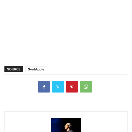
SOURCE
SvetApple