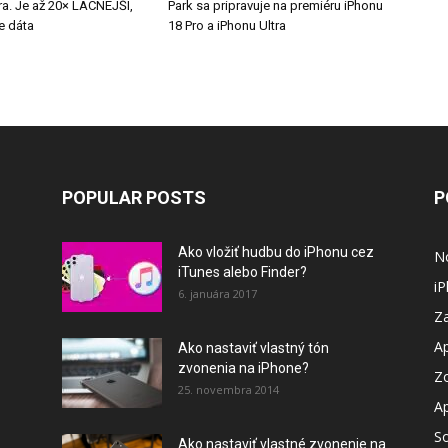
a. Je až 20× LACNEJŠÍ,
Park sa pripravuje na premiéru iPhonu
e dáta
18 Pro a iPhonu Ultra
POPULAR POSTS
P
Ako vložiť hudbu do iPhonu cez
N
iTunes alebo Finder?
i
6. januára 2017
Za
A
Ako nastaviť vlastný tón
zvonenia na iPhone?
Z
25. novembra 2014
A
So
Ako nastaviť vlastné zvonenie na