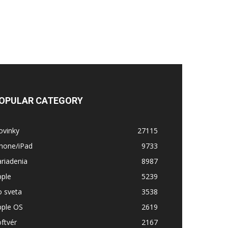
OPULAR CATEGORY
ovinky
27115
Phone/iPad
9733
riadenia
8987
pple
5239
o sveta
3538
pple OS
2619
ftvér
2167