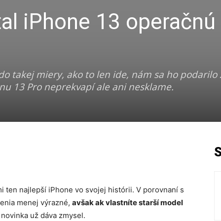
tal iPhone 13 operačnú
do takej miery, ako to len ide, nám sa ho podarilo z
u 13 Pro neprekvapí ale ani nesklame.
ten najlepší iPhone vo svojej histórii. V porovnaní s
šenia menej výrazné,
avšak ak vlastníte starší model
, novinka už dáva zmysel.