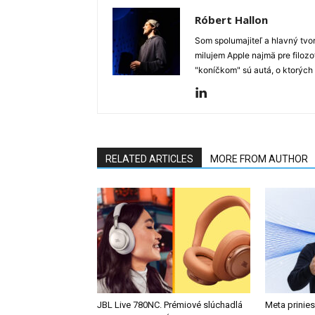
Róbert Hallon
Som spolumajiteľ a hlavný tvo
milujem Apple najmä pre filozo
"koníčkom" sú autá, o ktorých
RELATED ARTICLES
MORE FROM AUTHOR
JBL Live 780NC. Prémiové slúchadlá
Meta prinies