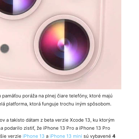
 pamäťou poráža na plnej čiare telefóny, ktoré majú
lá platforma, ktorá funguje trochu iným spôsobom.
v a takisto dátam z beta verzie Xcode 13, ku ktorým
 podarilo zistiť, že iPhone 13 Pro a iPhone 13 Pro
jšie verzie
iPhone 13
a
iPhone 13 mini
sú vybavené
4