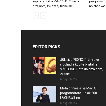
kúpite brutálne VÝHODNE. Potešia
programátor
dizajnom, zvkom aj funkciami
no chce vaš
EDITOR PICKS
JBL Live 780NC. Prémiové
slúchadlá kúpite brutálne
VÝHODNE. Potešia dizajnom,
zvkom...
6. augusta 2026
Meta priniesla na Mac AI
programátora. Je až 20×
LACNEJŠÍ, no...
6. augusta 2026