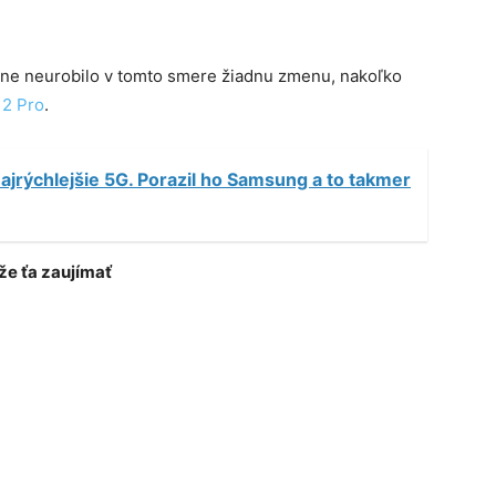
čne neurobilo v tomto smere žiadnu zmenu, nakoľko
12 Pro
.
ajrýchlejšie 5G. Porazil ho Samsung a to takmer
e ťa zaujímať