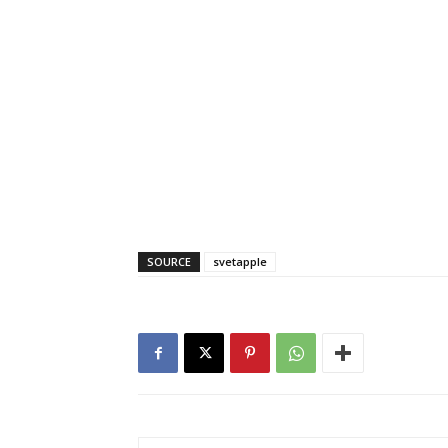
SOURCE
svetapple