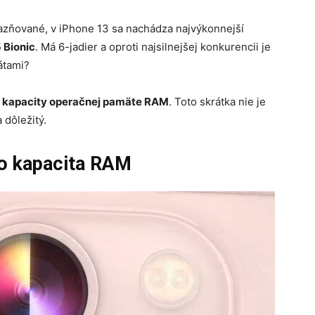
ôrazňované, v iPhone 13 sa nachádza najvýkonnejší
 Bionic
. Má 6-jadier a oproti najsilnejšej konkurencii je
dátami?
é kapacity operačnej pamäte RAM
. Toto skrátka nie je
 dôležitý.
ro kapacita RAM