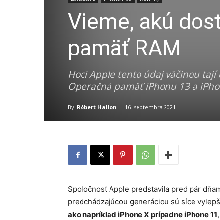
Vieme, akú dos
pamäť RAM
Hoci Apple tento údaj väčinou tají 
Operačná pamäť iPhonu 13 a iPhon
By
Róbert Hallon
-
16. septembra 2021
Spoločnosť Apple predstavila pred pár dňami 
predchádzajúcou generáciou sú síce vylep
ako napríklad iPhone X prípadne iPhone 11