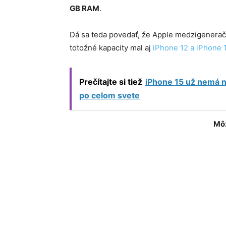
GB RAM
.
Dá sa teda povedať, že Apple medzigenera
totožné kapacity mal aj
iPhone 12 a iPhone 
Prečítajte si tiež
iPhone 15 už nemá n
po celom svete
Môž