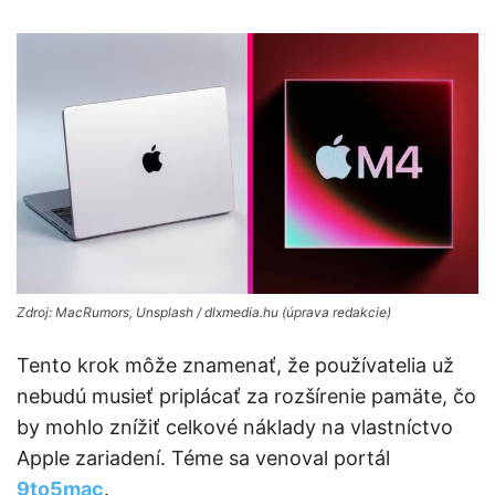
Zdroj: MacRumors, Unsplash / dlxmedia.hu (úprava redakcie)
Tento krok môže znamenať, že používatelia už
nebudú musieť priplácať za rozšírenie pamäte, čo
by mohlo znížiť celkové náklady na vlastníctvo
Apple zariadení. Téme sa venoval portál
9to5mac
.