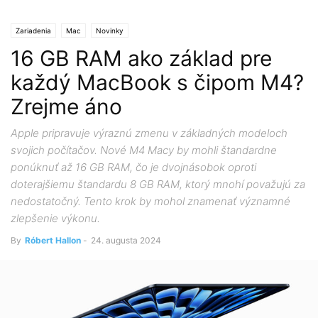
Zariadenia
Mac
Novinky
16 GB RAM ako základ pre
každý MacBook s čipom M4?
Zrejme áno
Apple pripravuje výraznú zmenu v základných modeloch
svojich počítačov. Nové M4 Macy by mohli štandardne
ponúknuť až 16 GB RAM, čo je dvojnásobok oproti
doterajšiemu štandardu 8 GB RAM, ktorý mnohí považujú za
nedostatočný. Tento krok by mohol znamenať významné
zlepšenie výkonu.
By
Róbert Hallon
-
24. augusta 2024