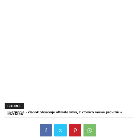
SOURCE
SvetApple - článok obsahuje affiliate linky, z ktorých máme províziu +
INZERCIA