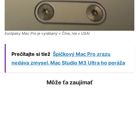
Európsky Mac Pro je vyrábaný v Číne, nie v USA!
Prečítajte si tiež
Špičkový Mac Pro zrazu
nedáva zmysel. Mac Studio M3 Ultra ho poráža
Môže ťa zaujímať