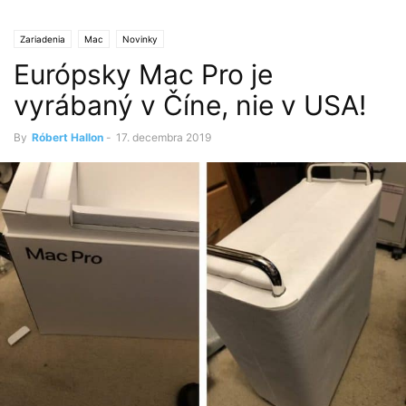
Zariadenia
Mac
Novinky
Európsky Mac Pro je
vyrábaný v Číne, nie v USA!
By
Róbert Hallon
-
17. decembra 2019