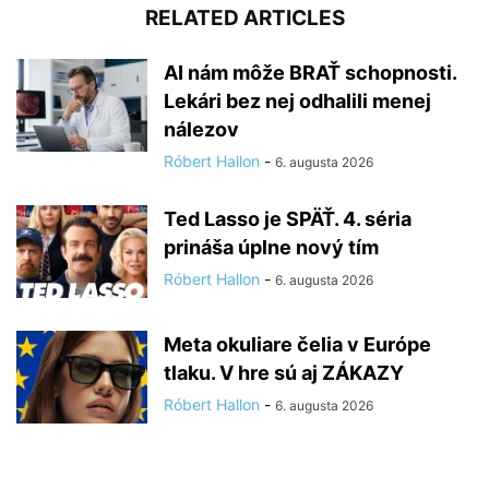
RELATED ARTICLES
AI nám môže BRAŤ schopnosti.
Lekári bez nej odhalili menej
nálezov
Róbert Hallon
-
6. augusta 2026
Ted Lasso je SPÄŤ. 4. séria
prináša úplne nový tím
Róbert Hallon
-
6. augusta 2026
Meta okuliare čelia v Európe
tlaku. V hre sú aj ZÁKAZY
Róbert Hallon
-
6. augusta 2026