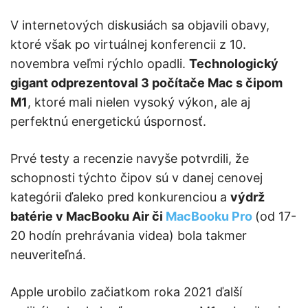
V internetových diskusiách sa objavili obavy,
ktoré však po virtuálnej konferencii z 10.
novembra veľmi rýchlo opadli.
Technologický
gigant odprezentoval 3 počítače Mac s čipom
M1
, ktoré mali nielen vysoký výkon, ale aj
perfektnú energetickú úspornosť.
Prvé testy a recenzie navyše potvrdili, že
schopnosti týchto čipov sú v danej cenovej
kategórii ďaleko pred konkurenciou a
výdrž
batérie v MacBooku Air či
MacBooku Pro
(od 17-
20 hodín prehrávania videa) bola takmer
neuveriteľná.
Apple urobilo začiatkom roka 2021 ďalší