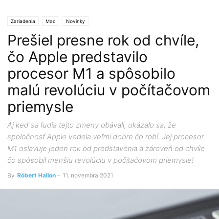
Zariadenia
Mac
Novinky
Prešiel presne rok od chvíle,
čo Apple predstavilo
procesor M1 a spôsobilo
malú revolúciu v počítačovom
priemysle
Aj keď sa ľudia tejto zmeny obávali, ukázalo sa, že
spoločnosť Apple vedela veľmi dobre čo robí. Jej procesor
M1 oslavuje jeden rok od predstavenia a zároveň od chvíle
čo spôsobil menšiu revolúciu v počítačovom priemysle!
By
Róbert Hallon
-
11. novembra 2021