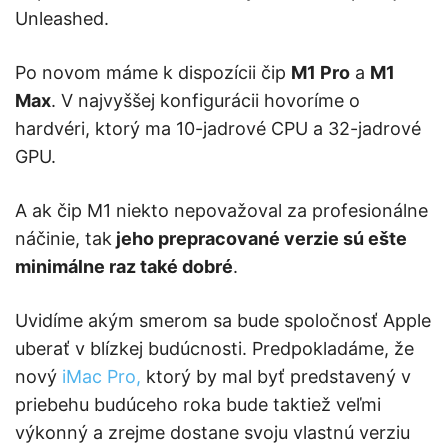
Unleashed.
Po novom máme k dispozícii čip
M1 Pro
a
M1
Max
. V najvyššej konfigurácii hovoríme o
hardvéri, ktorý ma 10-jadrové CPU a 32-jadrové
GPU.
A ak čip M1 niekto nepovažoval za profesionálne
náčinie, tak
jeho prepracované verzie sú ešte
minimálne raz také dobré
.
Uvidíme akým smerom sa bude spoločnosť Apple
uberať v blízkej budúcnosti. Predpokladáme, že
nový
iMac Pro,
ktorý by mal byť predstavený v
priebehu budúceho roka bude taktiež veľmi
výkonný a zrejme dostane svoju vlastnú verziu