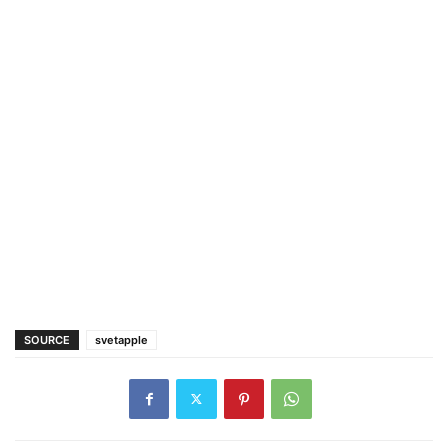
SOURCE
svetapple