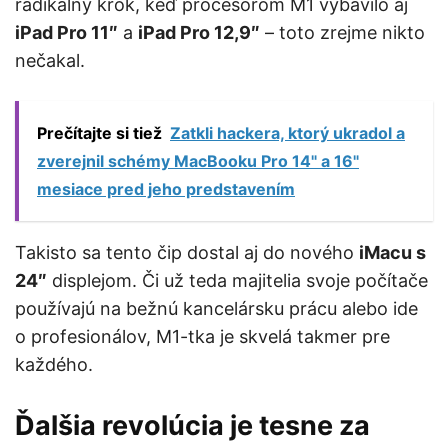
radikálny krok, keď procesorom M1 vybavilo aj
iPad Pro 11″
a
iPad Pro 12,9″
– toto zrejme nikto
nečakal.
Prečítajte si tiež
Zatkli hackera, ktorý ukradol a
zverejnil schémy MacBooku Pro 14" a 16"
mesiace pred jeho predstavením
Takisto sa tento čip dostal aj do nového
iMacu s
24″
displejom. Či už teda majitelia svoje počítače
používajú na bežnú kancelársku prácu alebo ide
o profesionálov, M1-tka je skvelá takmer pre
každého.
Ďalšia revolúcia je tesne za