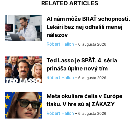
RELATED ARTICLES
AI nám môže BRAŤ schopnosti.
Lekári bez nej odhalili menej
nálezov
Róbert Hallon
-
6. augusta 2026
Ted Lasso je SPÄŤ. 4. séria
prináša úplne nový tím
Róbert Hallon
-
6. augusta 2026
Meta okuliare čelia v Európe
tlaku. V hre sú aj ZÁKAZY
Róbert Hallon
-
6. augusta 2026