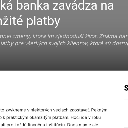
ká banka zavádza na
žité platby
jemnej zmeny, ktorá im zjednoduší život. Známa ban
platby pre všetkých svojich klientov, ktoré sú dost
preto zvykneme v niektorých veciach zaostávať. Pekným
up k praktickým okamžitým platbám. Hoci ide v roku
atí pre každú finančnú inštitúciu. Dnes máme ale