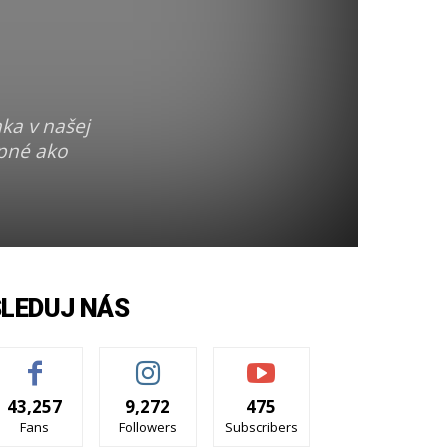
ka v našej
upné ako
SLEDUJ NÁS
43,257
9,272
475
Fans
Followers
Subscribers