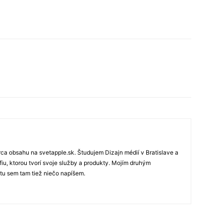
rca obsahu na svetapple.sk. Študujem Dizajn médií v Bratislave a
fiu, ktorou tvorí svoje služby a produkty. Mojím druhým
 tu sem tam tiež niečo napíšem.