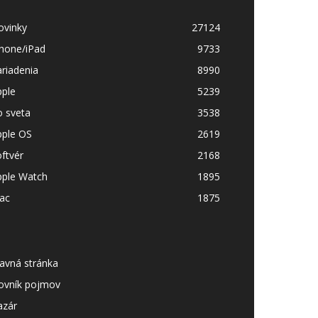
ovinky
27124
Phone/iPad
9733
riadenia
8990
pple
5239
o sveta
3538
pple OS
2619
ftvér
2168
pple Watch
1895
ac
1875
avná stránka
lovník pojmov
azár