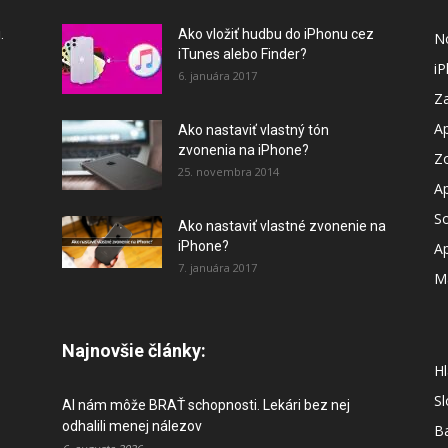
.
Ako vložiť hudbu do iPhonu cez
N
iTunes alebo Finder?
i
6. januára 2017
Za
A
Ako nastaviť vlastný tón
zvonenia na iPhone?
Z
25. novembra 2014
A
So
Ako nastaviť vlastné zvonenie na
iPhone?
A
7. januára 2017
M
Najnovšie články:
Hl
S
AI nám môže BRAŤ schopnosti. Lekári bez nej
odhalili menej nálezov
B