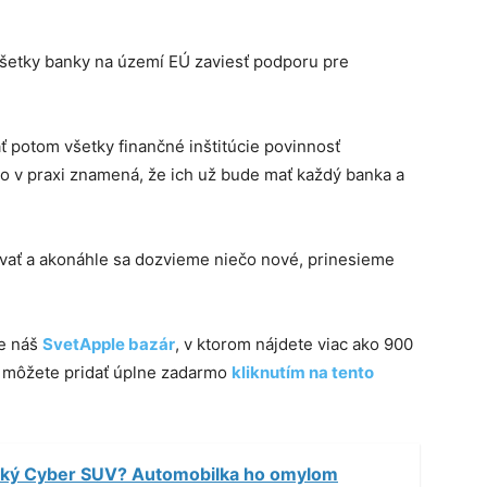
všetky banky na území EÚ zaviesť podporu pre
 potom všetky finančné inštitúcie povinnosť
 čo v praxi znamená, že ich už bude mať každý banka a
vať a akonáhle sa dozvieme niečo nové, prinesieme
te náš
SvetApple bazár
, v ktorom nájdete viac ako 900
m môžete pridať úplne zadarmo
kliknutím na tento
ský Cyber SUV? Automobilka ho omylom