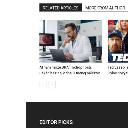
RELATED ARTICLES
MORE FROM AUTHOR
AI nám môže BRAŤ schopnosti.
Ted Lasso je
Lekári bez nej odhalili menej nálezov
úplne nový 
EDITOR PICKS