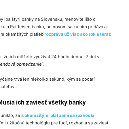
by iba štyri banky na Slovensku, menovite išlo o
ku a Raiffeisen banku, po novom sa ku ním pridáva aj
ní okamžitých platieb
rozpráva už viac ako rok a teraz
.
o, že ich môžete využívať 24 hodín denne, 7 dní v
kendové obmedzenie
“.
yčajne trvá len niekoľko sekúnd, kým sa podarí
mateľovi.
 Musia ich zaviesť všetky banky
euniklo, že
s okamžitými platbami sa rozhodla
ľmi užitočnú technológiu pre ľudí, rozhodla sa zaviesť