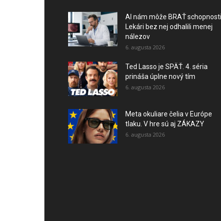
AI nám môže BRAŤ schopnosti
Lekári bez nej odhalili menej
nálezov
6. augusta 2026
Ted Lasso je SPÄŤ. 4. séria
prináša úplne nový tím
6. augusta 2026
Meta okuliare čelia v Európe
tlaku. V hre sú aj ZÁKAZY
6. augusta 2026