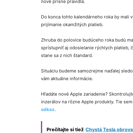
nové prísne pravidlá.
Do konca tohto kalendárneho roka by mali 
prijímanie okamžitých platieb.
Zhruba do polovice budúceho roka budú mať
sprístupniť aj odosielanie rýchlych platieb,
stane sa z nich štandard.
Situáciu budeme samozrejme naďalej sledo
vám aktuálne informácie.
Hľadáte nové Apple zariadenie? Skontroluj
inzerátov na rôzne Apple produkty. Tie se
odkaz
.
Prečítajte si tiež
Chystá Tesla obrov