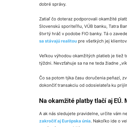
dobré správy.
Zatiaľ čo doteraz podporovali okamžité plat
Slovenskú sporiteľňu, VÚB banku, Tatra Ban
štvrtý hráč v podobe FIO banky. Tá o zavede
sa stávajú realitou
pre všetkých jej klientov
Veľkou výhodou okamžitých platieb je tiež t
týždni. Nevzťahuje sa na ne teda žiadne „
ví
Čo sa potom týka času doručenia peňazí, zv
dokončiť transakciu od odosielateľa ku prijí
Na okamžité platby tlačí aj EÚ.
A ak nás sledujete pravidelne, určite vám n
zakročiť aj Európska únia
. Nakoľko ide o ve