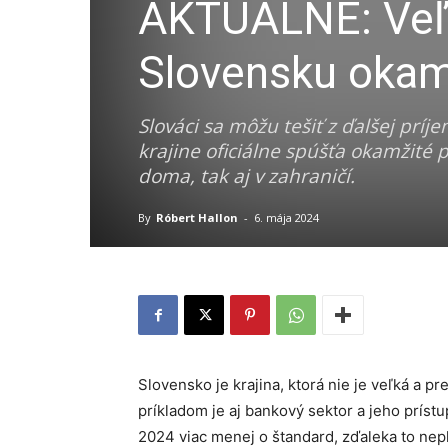
AKTUÁLNE: Veľ
Slovensku okam
Slováci sa môžu tešiť z ďalšej prí
krajine oficiálne spúšťa okamžité 
doma, tak aj v zahraničí.
By
Róbert Hallon
-
6. mája 2024
Slovensko je krajina, ktorá nie je veľká a 
príkladom je aj bankový sektor a jeho príst
2024 viac menej o štandard, zďaleka to nepl