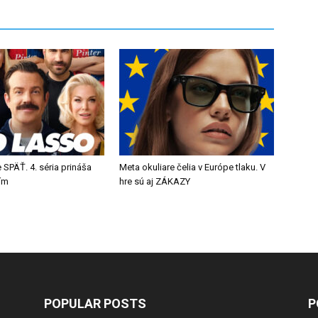
 SPÄŤ. 4. séria prináša
Meta okuliare čelia v Európe tlaku. V
tím
hre sú aj ZÁKAZY
POPULAR POSTS
P