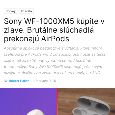
Novinky
Zo sveta
Sony WF-1000XM5 kúpite v
zľave. Brutálne slúchadlá
prekonajú AirPods
Absolútne špičkové bezdrôtové slúchadlá, ktoré mnohí
preferujú pre AirPods Pro 2 od spoločnosti Apple sa teraz
dajú kúpiť za extrémne výhodnú cenu. Absolútne
fenomenálne Sony WF-1000XM5 disponujú prémiovým
dizajnom, špičkovým zvukom a tiež technológiou ANC.
By
Róbert Hallon
-
1. februára 2025