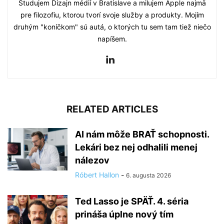
Študujem Dizajn médií v Bratislave a milujem Apple najmä
pre filozofiu, ktorou tvorí svoje služby a produkty. Mojím
druhým "koníčkom" sú autá, o ktorých tu sem tam tiež niečo
napíšem.
RELATED ARTICLES
AI nám môže BRAŤ schopnosti.
Lekári bez nej odhalili menej
nálezov
Róbert Hallon
-
6. augusta 2026
Ted Lasso je SPÄŤ. 4. séria
prináša úplne nový tím