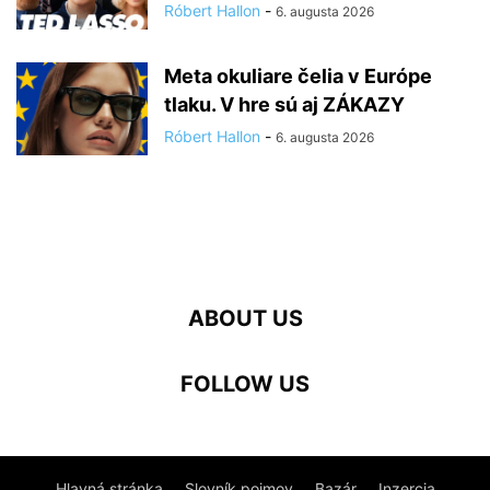
Róbert Hallon
-
6. augusta 2026
Meta okuliare čelia v Európe
tlaku. V hre sú aj ZÁKAZY
Róbert Hallon
-
6. augusta 2026
ABOUT US
FOLLOW US
Hlavná stránka
Slovník pojmov
Bazár
Inzercia