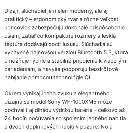
Dizajn slúchadiel je nielen moderný, ale aj
praktický – ergonomický tvar a rôzne veľkosti
koncoviek zabezpečujú dokonalé prispôsobenie
ušiam, zatiaľ čo kompaktné rozmery a lesklá
textúra dodávajú pocit luxusu. Slúchadlá sú
vybavené najnovšou verziou Bluetooth 5.3, ktorá
umožňuje rýchle a stabilné pripojenie k viacerým
zariadeniam, a navyše podporujú bezdrôtové
nabíjanie pomocou technológie Qi.
Okrem vynikajúceho zvuku a elegantného
dizajnu sa model Sony WF-1000XM5 môže
pochváliť aj dlhšou výdržou batérie – celkovo až
24 hodín počúvania so spojením jedného nabitia
a dvoch doplnkových nabití v puzdre. No a