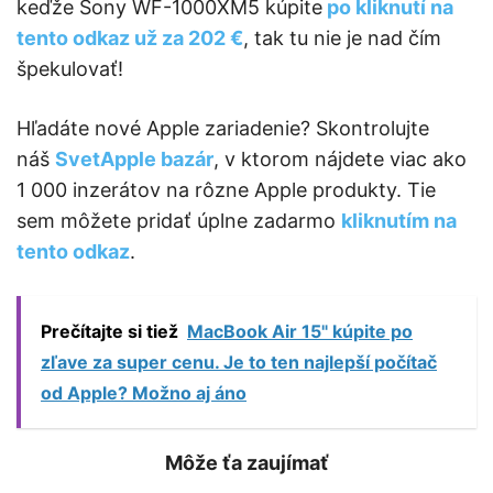
keďže Sony WF-1000XM5 kúpite
po kliknutí na
tento odkaz už za 202 €
, tak tu nie je nad čím
špekulovať!
Hľadáte nové Apple zariadenie? Skontrolujte
náš
SvetApple bazár
, v ktorom nájdete viac ako
1 000 inzerátov na rôzne Apple produkty. Tie
sem môžete pridať úplne zadarmo
kliknutím na
tento odkaz
.
Prečítajte si tiež
MacBook Air 15" kúpite po
zľave za super cenu. Je to ten najlepší počítač
od Apple? Možno aj áno
Môže ťa zaujímať