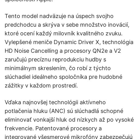
Tento model nadväzuje na úspech svojho
predchodcu a skrýva v sebe množstvo inovácií,
ktoré ocení každý milovník kvalitného zvuku.
Vylepšené meniče Dynamic Driver X, technológia
HD Noise Cancelling a procesory QN2e a V2
zaručujú precíznu reprodukciu hudby s
minimálnym skreslením, čo robí z týchto
slúchadiel ideálneho spoločníka pre hudobné
zážitky v každom prostredí.
Vďaka najnovšej technológii aktívneho
potlačenia hluku (ANC) sú slúchadlá schopné
eliminovať vonkajší hluk od nízkych až po vysoké
frekvencie. Patentované procesory a
integrované všesmerové mikrofóny zabezpečujú