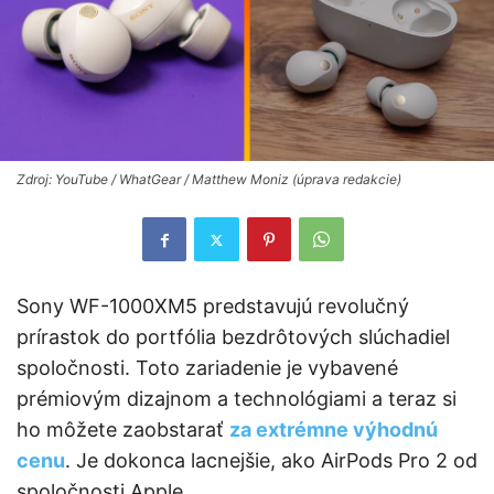
Zdroj: YouTube / WhatGear / Matthew Moniz (úprava redakcie)
Sony WF-1000XM5 predstavujú revolučný
prírastok do portfólia bezdrôtových slúchadiel
spoločnosti. Toto zariadenie je vybavené
prémiovým dizajnom a technológiami a teraz si
ho môžete zaobstarať
za extrémne výhodnú
cenu
. Je dokonca lacnejšie, ako AirPods Pro 2 od
spoločnosti Apple.