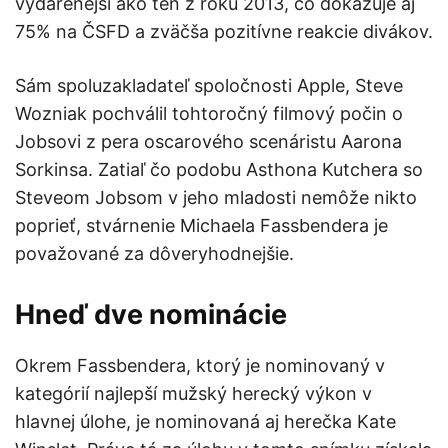
vydarenejší ako ten z roku 2013, čo dokazuje aj
75% na ČSFD a zväčša pozitívne reakcie divákov.
Sám spoluzakladateľ spoločnosti Apple, Steve
Wozniak pochválil tohtoročný filmový počin o
Jobsovi z pera oscarového scenáristu Aarona
Sorkinsa. Zatiaľ čo podobu Asthona Kutchera so
Steveom Jobsom v jeho mladosti nemôže nikto
poprieť, stvárnenie Michaela Fassbendera je
považované za dôveryhodnejšie.
Hneď dve nominácie
Okrem Fassbendera, ktorý je nominovaný v
kategórií najlepší mužský herecký výkon v
hlavnej úlohe, je nominovaná aj herečka Kate