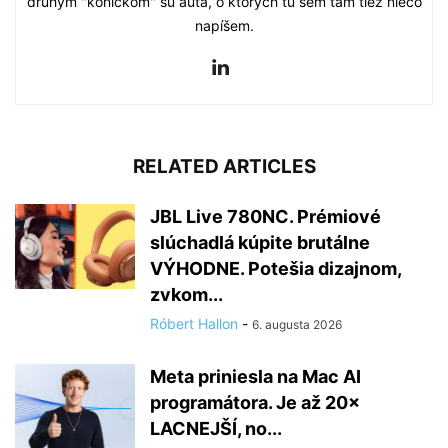
druhým "koníčkom" sú autá, o ktorých tu sem tam tiež niečo
napíšem.
RELATED ARTICLES
JBL Live 780NC. Prémiové
slúchadlá kúpite brutálne
VÝHODNE. Potešia dizajnom,
zvkom...
Róbert Hallon
-
6. augusta 2026
Meta priniesla na Mac AI
programátora. Je až 20×
LACNEJŠÍ, no...