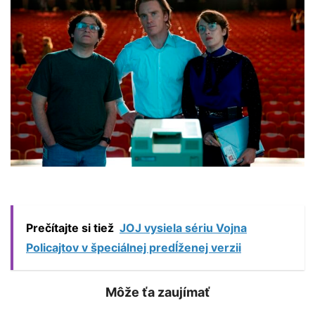
Prečítajte si tiež
JOJ vysiela sériu Vojna
Policajtov v špeciálnej predĺženej verzii
Môže ťa zaujímať