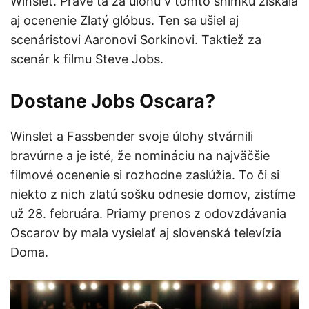
Winslet. Práve tá za úlohu v tomto snímku získala
aj ocenenie Zlatý glóbus. Ten sa ušiel aj
scenáristovi Aaronovi Sorkinovi. Taktiež za
scenár k filmu Steve Jobs.
Dostane Jobs Oscara?
Winslet a Fassbender svoje úlohy stvárnili
bravúrne a je isté, že nomináciu na najväčšie
filmové ocenenie si rozhodne zaslúžia. To či si
niekto z nich zlatú sošku odnesie domov, zistíme
už 28. februára. Priamy prenos z odovzdávania
Oscarov by mala vysielať aj slovenská televízia
Doma.