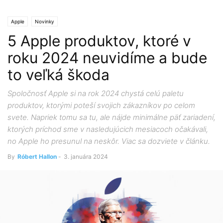
Apple
Novinky
5 Apple produktov, ktoré v
roku 2024 neuvidíme a bude
to veľká škoda
Spoločnosť Apple si na rok 2024 chystá celú paletu
produktov, ktorými poteší svojich zákazníkov po celom
svete. Napriek tomu sa tu, ale nájde minimálne päť zariadení,
ktorých príchod sme v nasledujúcich mesiacoch očakávali,
no Apple ho presunul na neskôr. Viac sa dozviete v článku.
By
Róbert Hallon
-
3. januára 2024