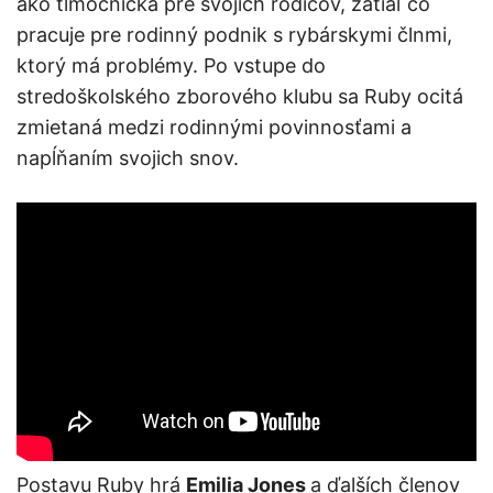
ako tlmočníčka pre svojich rodičov, zatiaľ čo
pracuje pre rodinný podnik s rybárskymi člnmi,
ktorý má problémy. Po vstupe do
stredoškolského zborového klubu sa Ruby ocitá
zmietaná medzi rodinnými povinnosťami a
napĺňaním svojich snov.
Postavu Ruby hrá
Emilia Jones
a ďalších členov