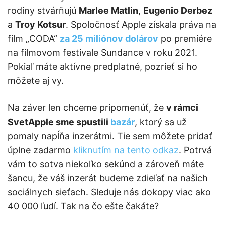
rodiny stvárňujú
Marlee Matlin
,
Eugenio Derbez
a
Troy Kotsur
. Spoločnosť Apple získala práva na
film „CODA“
za 25 miliónov dolárov
po premiére
na filmovom festivale Sundance v roku 2021.
Pokiaľ máte aktívne predplatné, pozrieť si ho
môžete aj vy.
Na záver len chceme pripomenúť, že
v rámci
SvetApple sme spustili
bazár
, ktorý sa už
pomaly napĺňa inzerátmi. Tie sem môžete pridať
úplne zadarmo
kliknutím na tento odkaz
. Potrvá
vám to sotva niekoľko sekúnd a zároveň máte
šancu, že váš inzerát budeme zdieľať na našich
sociálnych sieťach. Sleduje nás dokopy viac ako
40 000 ľudí. Tak na čo ešte čakáte?