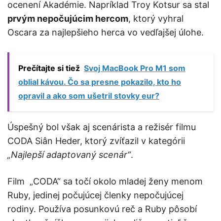
ocenení Akadémie. Napríklad Troy Kotsur sa stal
prvým nepočujúcim hercom
, ktorý vyhral
Oscara za najlepšieho herca vo vedľajšej úlohe.
Prečítajte si tiež
Svoj MacBook Pro M1 som
oblial kávou. Čo sa presne pokazilo, kto ho
opravil a ako som ušetril stovky eur?
Úspešný bol však aj scenárista a režisér filmu
CODA Siân Heder, ktorý zvíťazil v kategórii
„Najlepší adaptovaný scenár“
.
Film „CODA“ sa točí okolo mladej ženy menom
Ruby, jedinej počujúcej členky nepočujúcej
rodiny. Používa posunkovú reč a Ruby pôsobí