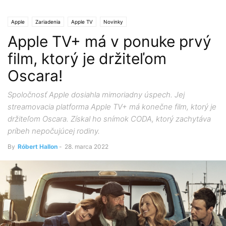
Apple
Zariadenia
Apple TV
Novinky
Apple TV+ má v ponuke prvý
film, ktorý je držiteľom
Oscara!
Spoločnosť Apple dosiahla mimoriadny úspech. Jej
streamovacia platforma Apple TV+ má konečne film, ktorý je
držiteľom Oscara. Získal ho snímok CODA, ktorý zachytáva
príbeh nepočujúcej rodiny.
By
Róbert Hallon
-
28. marca 2022