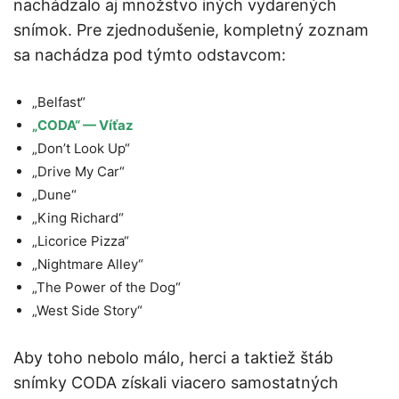
nachádzalo aj množstvo iných vydarených
snímok. Pre zjednodušenie, kompletný zoznam
sa nachádza pod týmto odstavcom:
„Belfast“
„CODA“ — Víťaz
„Don’t Look Up“
„Drive My Car“
„Dune“
„King Richard“
„Licorice Pizza“
„Nightmare Alley“
„The Power of the Dog“
„West Side Story“
Aby toho nebolo málo, herci a taktiež štáb
snímky CODA získali viacero samostatných