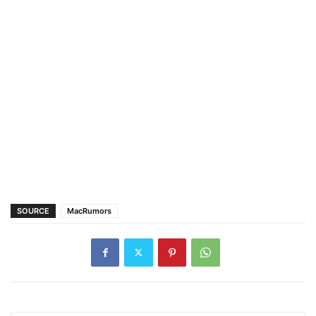
SOURCE
MacRumors