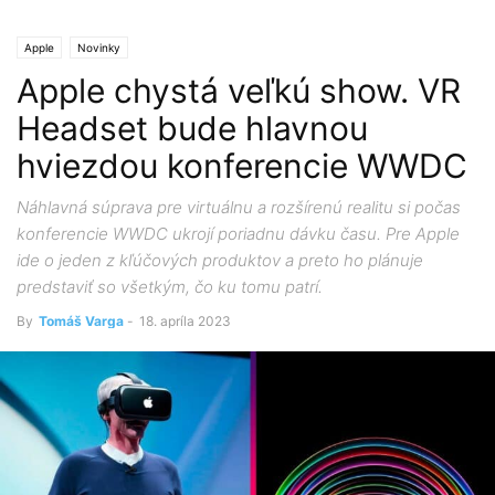
Apple
Novinky
Apple chystá veľkú show. VR
Headset bude hlavnou
hviezdou konferencie WWDC
Náhlavná súprava pre virtuálnu a rozšírenú realitu si počas
konferencie WWDC ukrojí poriadnu dávku času. Pre Apple
ide o jeden z kľúčových produktov a preto ho plánuje
predstaviť so všetkým, čo ku tomu patrí.
By
Tomáš Varga
-
18. apríla 2023