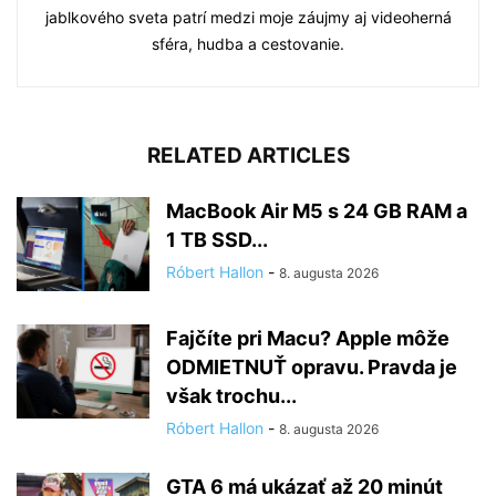
jablkového sveta patrí medzi moje záujmy aj videoherná
sféra, hudba a cestovanie.
RELATED ARTICLES
MacBook Air M5 s 24 GB RAM a
1 TB SSD...
Róbert Hallon
-
8. augusta 2026
Fajčíte pri Macu? Apple môže
ODMIETNUŤ opravu. Pravda je
však trochu...
Róbert Hallon
-
8. augusta 2026
GTA 6 má ukázať až 20 minút