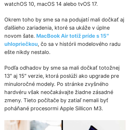
watchOS 10, macOS 14 alebo tvOS 17.
Okrem toho by sme sa na podujatí mali dočkať aj
ďalšieho zariadenia, ktoré sa ukáže v úplne
novom šate.
MacBook Air totiž príde s 15″
uhlopriečkou
, čo sa v histórii modelového radu
ešte nikdy nestalo.
Podľa odhadov by sme sa mali dočkať totožnej
13″ aj 15″ verzie, ktorá poslúži ako upgrade pre
minuloročné modely. Po stránke zvyšného
hardvéru však neočakávajte žiadne zásadné
zmeny. Tieto počítače by zatiaľ nemali byť
poháňané procesormi Apple Sillicon M3.