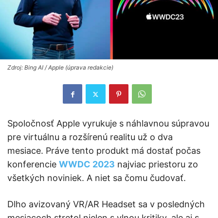
Zdroj: Bing AI / Apple (úprava redakcie)
Spoločnosť Apple vyrukuje s náhlavnou súpravou
pre virtuálnu a rozšírenú realitu už o dva
mesiace. Práve tento produkt má dostať počas
konferencie
WWDC 2023
najviac priestoru zo
všetkých noviniek. A niet sa čomu čudovať.
Dlho avizovaný VR/AR Headset sa v posledných
mesiacoch stretol nielen s vlnou kritiky, ale aj s