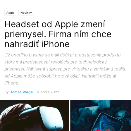
Apple
Novinky
Headset od Apple zmení
priemysel. Firma ním chce
nahradiť iPhone
Už onedlho b ysme sa mali dočkať predstavenia produktu,
ktorý má predstavovať revolúciu pre technologický
priemysel. Náhlavná súprava pre virtuálnu a zmiešanú realitu
od Apple môže spôsobiť hotový ošiaľ. Nahradiť môže aj
iPhone.
By
Tomáš Varga
-
6. apríla 2023