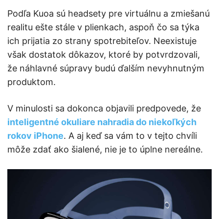
Podľa Kuoa sú headsety pre virtuálnu a zmiešanú
realitu ešte stále v plienkach, aspoň čo sa týka
ich prijatia zo strany spotrebiteľov. Neexistuje
však dostatok dôkazov, ktoré by potvrdzovali,
že náhlavné súpravy budú ďalším nevyhnutným
produktom.
V minulosti sa dokonca objavili predpovede, že
inteligentné okuliare nahradia do niekoľkých
rokov iPhone
. A aj keď sa vám to v tejto chvíli
môže zdať ako šialené, nie je to úplne nereálne.