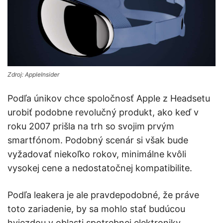
Zdroj: AppleInsider
Podľa únikov chce spoločnosť Apple z Headsetu
urobiť podobne revolučný produkt, ako keď v
roku 2007 prišla na trh so svojim prvým
smartfónom. Podobný scenár si však bude
vyžadovať niekoľko rokov, minimálne kvôli
vysokej cene a nedostatočnej kompatibilite.
Podľa leakera je ale pravdepodobné, že práve
toto zariadenie, by sa mohlo stať budúcou
hviezdou v oblasti spotrebnej elektroniky.