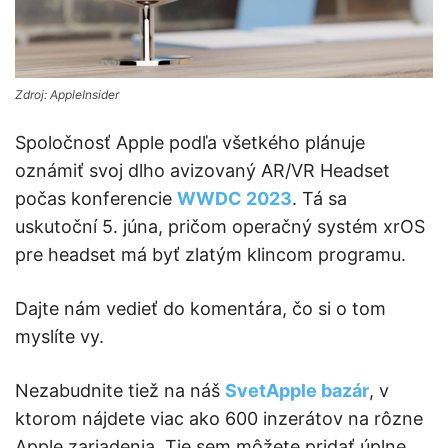
Zdroj: AppleInsider
Spoločnosť Apple podľa všetkého plánuje
oznámiť svoj dlho avizovaný AR/VR Headset
počas konferencie
WWDC 2023
. Tá sa
uskutoční 5. júna, pričom operačný systém xrOS
pre headset má byť zlatým klincom programu.
Dajte nám vedieť do komentára, čo si o tom
myslíte vy.
Nezabudnite tiež na náš
SvetApple bazár
, v
ktorom nájdete viac ako 600 inzerátov na rôzne
Apple zariadenia. Tie sem môžete pridať úplne