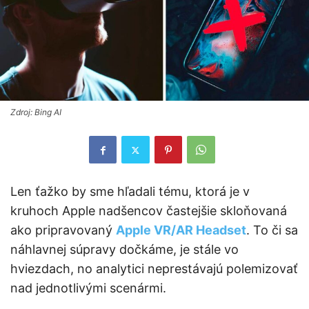
Zdroj: Bing AI
Len ťažko by sme hľadali tému, ktorá je v
kruhoch Apple nadšencov častejšie skloňovaná
ako pripravovaný
Apple VR/AR Headset
. To či sa
náhlavnej súpravy dočkáme, je stále vo
hviezdach, no analytici neprestávajú polemizovať
nad jednotlivými scenármi.