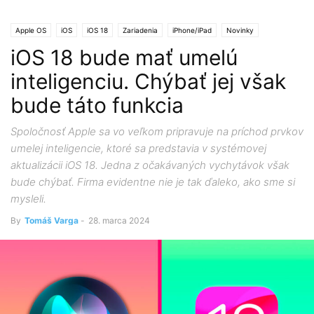
Apple OS
iOS
iOS 18
Zariadenia
iPhone/iPad
Novinky
iOS 18 bude mať umelú
inteligenciu. Chýbať jej však
bude táto funkcia
Spoločnosť Apple sa vo veľkom pripravuje na príchod prvkov
umelej inteligencie, ktoré sa predstavia v systémovej
aktualizácii iOS 18. Jedna z očakávaných vychytávok však
bude chýbať. Firma evidentne nie je tak ďaleko, ako sme si
mysleli.
By
Tomáš Varga
-
28. marca 2024