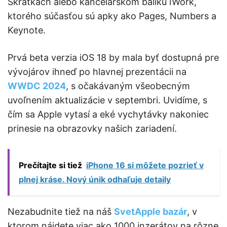
Skratkách alebo kancelárskom balíku iWork,
ktorého súčasťou sú apky ako Pages, Numbers a
Keynote.
Prvá beta verzia iOS 18 by mala byť dostupná pre
vývojárov ihneď po hlavnej prezentácii na
WWDC 2024
, s očakávaným všeobecným
uvoľnením aktualizácie v septembri. Uvidíme, s
čím sa Apple vytasí a eké vychytávky nakoniec
prinesie na obrazovky našich zariadení.
Prečítajte si tiež
iPhone 16 si môžete pozrieť v
plnej kráse. Nový únik odhaľuje detaily
Nezabudnite tiež na náš
SvetApple bazár
, v
ktorom nájdete viac ako 1000 inzerátov na rôzne