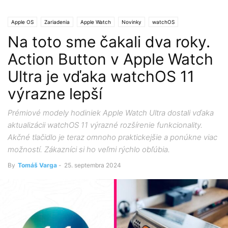
Apple OS
Zariadenia
Apple Watch
Novinky
watchOS
Na toto sme čakali dva roky.
watchOS 11
Action Button v Apple Watch
Ultra je vďaka watchOS 11
výrazne lepší
Prémiové modely hodiniek Apple Watch Ultra dostali vďaka
aktualizácii watchOS 11 výrazné rozšírenie funkcionality.
Akčné tlačidlo je teraz omnoho praktickejšie a ponúkne viac
možností. Zákazníci si ho veľmi rýchlo obľúbia.
By
Tomáš Varga
-
25. septembra 2024