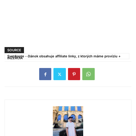
SOURCE
SvetApple - článok obsahuje affiliate linky, z ktorých máme províziu +
INZERCIA