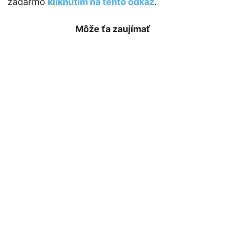
zadarmo
kliknutím na tento odkaz
.
Môže ťa zaujímať