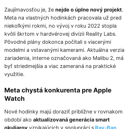
Zaujímavosťou je, že
nejde o úplne nový projekt
.
Meta na vlastných hodinkách pracovala už pred
niekoľkými rokmi, no vývoj v roku 2022 stopla
kvôli škrtom v hardvérovej divízii Reality Labs.
Pôvodné plány dokonca počítali s viacerými
modelmi a vstavanými kamerami. Aktuálna verzia
zariadenia, interne označovaná ako Malibu 2, má
byť striedmejšia a viac zameraná na praktické
využitie.
Meta chystá konkurenta pre Apple
Watch
Nové hodinky majú doraziť približne v rovnakom
období ako
aktualizovaná generácia smart
okuliarov
vznikajúcich v spolupráci s
Ray-Ban
.