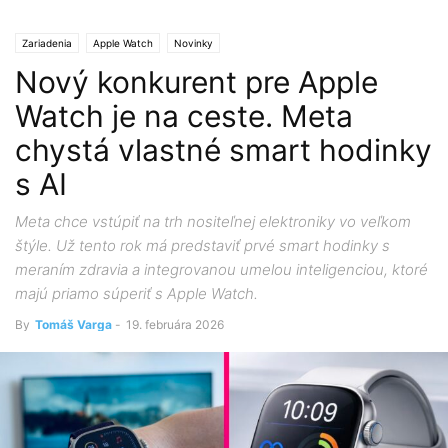
Zariadenia
Apple Watch
Novinky
Nový konkurent pre Apple
Watch je na ceste. Meta
chystá vlastné smart hodinky
s AI
Meta chce vstúpiť na trh nositeľnej elektroniky vo veľkom
štýle. Už tento rok má predstaviť prvé smart hodinky s
meraním zdravia a integrovanou umelou inteligenciou, ktoré
majú priamo súperiť s Apple Watch.
By
Tomáš Varga
-
19. februára 2026