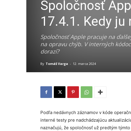
Spoločnosť Appl
17.4.1. Kedy j
Spoločnosť Apple pracuje na ďalše
na opravu chýb. V interných kódoc
dorazí?
By
Tomáš Varga
-
12. marca 2024
Podľa nedávnych záznamov v kóde operačné
interné testy pre nadchádzajúcu aktualizáci
naznačujú, že spoločnosť už predtým týmto 