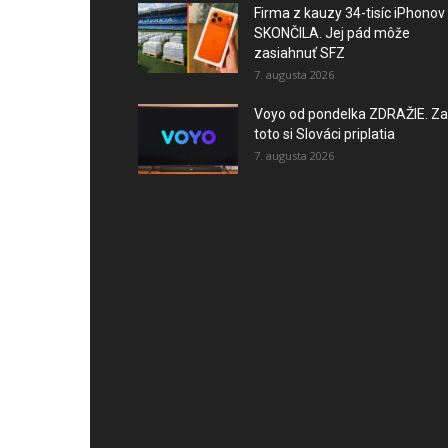
Firma z kauzy 34-tisíc iPhonov
SKONČILA. Jej pád môže
zasiahnuť SFZ
7. augusta 2026
Voyo od pondelka ZDRAŽIE. Za
toto si Slováci priplatia
7. augusta 2026