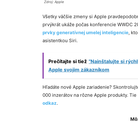
Zdroj: Apple
Všetky väčšie zmeny si Apple pravdepodob
prvýkrát ukáže počas konferencie WWDC 202
prvky generatívnej umelej inteligencie
, kt
asistentkou Siri.
Prečítajte si tiež
"Nainštalujte si rýc
Apple svojim zákazníkom
Hľadáte nové Apple zariadenie? Skontroluj
000 inzerátov na rôzne Apple produkty. Ti
odkaz
.
Môž