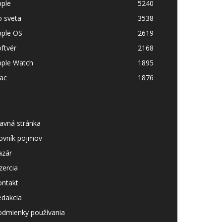
pple
5240
o sveta
3538
pple OS
2619
ftvér
2168
pple Watch
1895
ac
1876
avná stránka
lovník pojmov
azár
zercia
ontakt
edakcia
odmienky používania