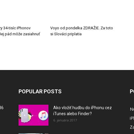
y 34-tisíc iPhonov
Voyo od pondelka ZDRAŽIE. Za toto
ej pád môže zasiahnuť
si Slováci priplatia
POPULAR POSTS
P
36
Ako vložiť hudbu do iPhonu cez
N
iTunes alebo Finder?
i
6. januára 2017
Za