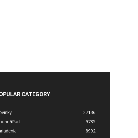
OPULAR CATEGORY
ovinky
27136
Phone/iPad
9735
riadenia
8992