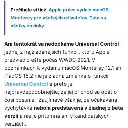
Prečítajte si tiež
Apple práve vydalo macOS
Monterey pre všetkých užívateľov. Toto sú
všetky novinky
Ani tentokrát sa nedočkáme Universal Control
–
jednej z najžiadanejších funkcií, ktorú Apple
predviedlo ešte počas WWDC 2021. V
poznámkach k vydaniu macOS Monterey 12.1 ani
iPadOS 15.2 nie je žiadna zmienka o funkcii
Universal Control
a preto je
najpravdepodobnejšie, že jej príchod sa opäť o
čosi posunie. Zaujímavé však je, že očakávaná
vychytávka
nebola predstavená v žiadnej z beta
verzií
a nie je prítomná ani v kandidátskych
verziách.