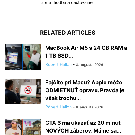
sféra, hudba a cestovanie.
RELATED ARTICLES
MacBook Air M5 s 24 GB RAM a
1 TB SSD...
Róbert Hallon
-
8. augusta 2026
Fajčíte pri Macu? Apple môže
ODMIETNUŤ opravu. Pravda je
však trochu...
Róbert Hallon
-
8. augusta 2026
GTA 6 má ukázať až 20 minút
NOVÝCH záberov. Máme sa...