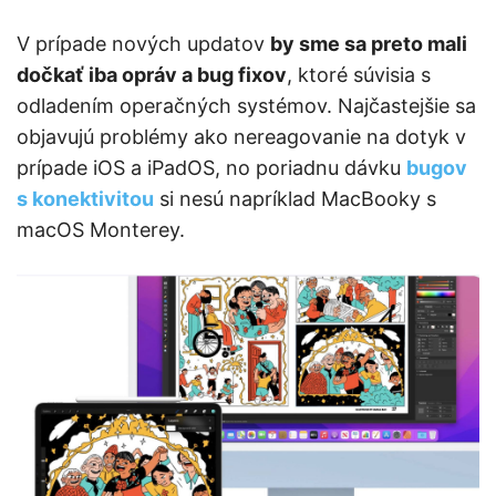
V prípade nových updatov
by sme sa preto mali
dočkať iba opráv a bug fixov
, ktoré súvisia s
odladením operačných systémov. Najčastejšie sa
objavujú problémy ako nereagovanie na dotyk v
prípade iOS a iPadOS, no poriadnu dávku
bugov
s konektivitou
si nesú napríklad MacBooky s
macOS Monterey.