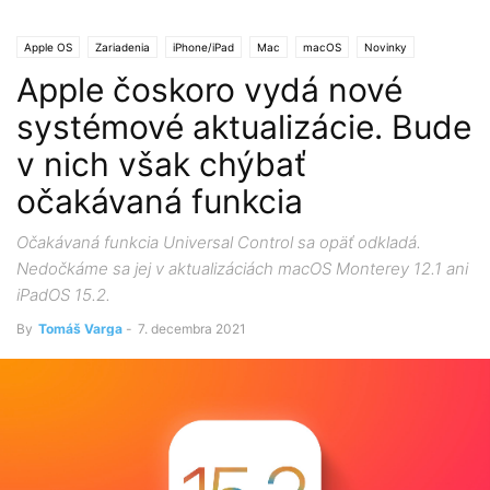
Apple OS
Zariadenia
iPhone/iPad
Mac
macOS
Novinky
Apple čoskoro vydá nové
systémové aktualizácie. Bude
v nich však chýbať
očakávaná funkcia
Očakávaná funkcia Universal Control sa opäť odkladá.
Nedočkáme sa jej v aktualizáciách macOS Monterey 12.1 ani
iPadOS 15.2.
By
Tomáš Varga
-
7. decembra 2021