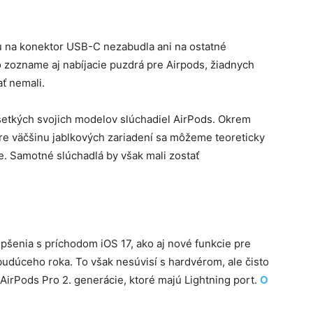
 na konektor USB-C nezabudla ani na ostatné
o zozname aj nabíjacie puzdrá pre Airpods, žiadnych
ť nemali.
šetkých svojich modelov slúchadiel AirPods. Okrem
e väčšinu jablkových zariadení sa môžeme teoreticky
nie. Samotné slúchadlá by však mali zostať
pšenia s príchodom iOS 17, ako aj nové funkcie pre
udúceho roka. To však nesúvisí s hardvérom, ale čisto
 AirPods Pro 2. generácie, ktoré majú Lightning port.
O