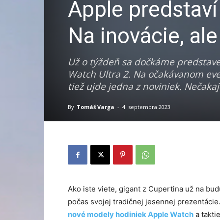
Apple predstaví
Na inovácie, al
Už o týždeň sa dočkáme predstave
Watch Ultra 2. Na očakávanom even
tiež ujde jedna z noviniek. Nečakaj
By
Tomáš Varga
-
4. septembra 2023
Ako iste viete, gigant z Cupertina už na b
počas svojej tradičnej jesennej prezentáci
nové modely hodiniek Apple Watch
a takti