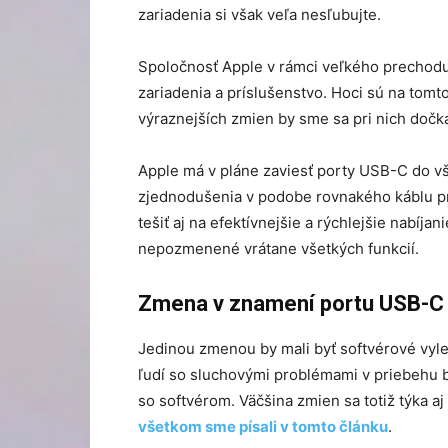
zariadenia si však veľa nesľubujte.
Spoločnosť Apple v rámci veľkého prechodu
zariadenia a príslušenstvo. Hoci sú na tomt
výraznejších zmien by sme sa pri nich dočka
Apple má v pláne zaviesť porty USB-C do v
zjednodušenia v podobe rovnakého káblu pr
tešiť aj na efektívnejšie a rýchlejšie nabíja
nepozmenené vrátane všetkých funkcií.
Zmena v znamení portu USB-C
Jedinou zmenou by mali byť softvérové vyle
ľudí so sluchovými problémami v priebehu b
so softvérom. Väčšina zmien sa totiž týka aj
všetkom sme písali v tomto článku
.