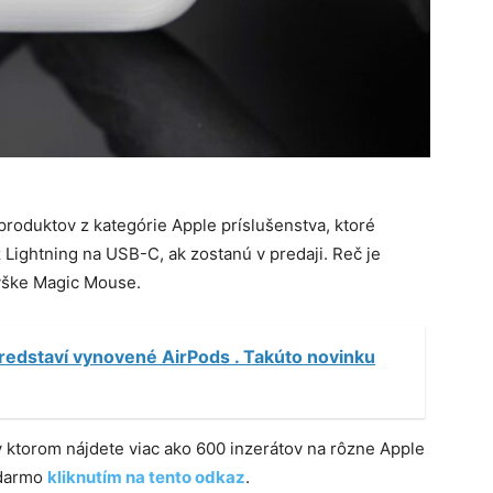
produktov z kategórie Apple príslušenstva, ktoré
ightning na USB-C, ak zostanú v predaji. Reč je
myške Magic Mouse.
redstaví vynovené AirPods . Takúto novinku
 v ktorom nájdete viac ako 600 inzerátov na rôzne Apple
adarmo
kliknutím na tento odkaz
.