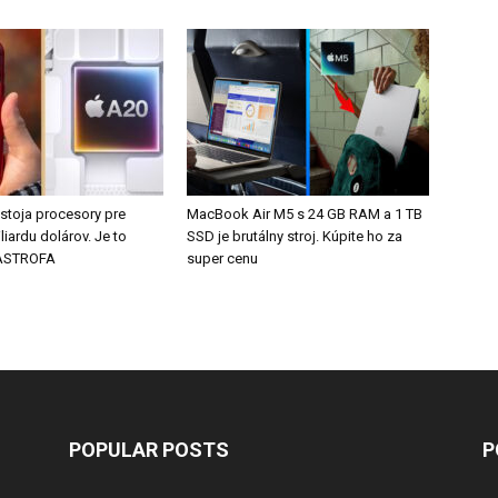
 stoja procesory pre
MacBook Air M5 s 24 GB RAM a 1 TB
liardu dolárov. Je to
SSD je brutálny stroj. Kúpite ho za
TASTROFA
super cenu
POPULAR POSTS
P