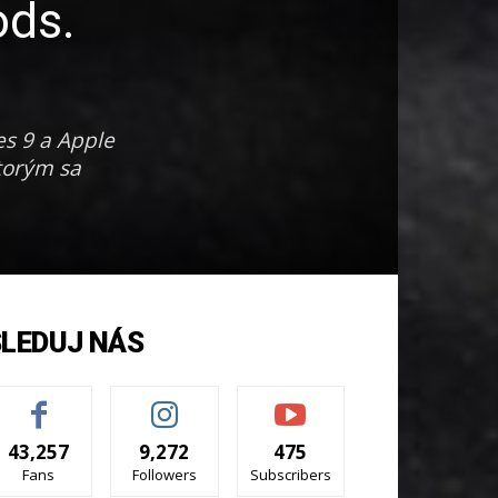
ods.
s 9 a Apple
torým sa
SLEDUJ NÁS
43,257
9,272
475
Fans
Followers
Subscribers