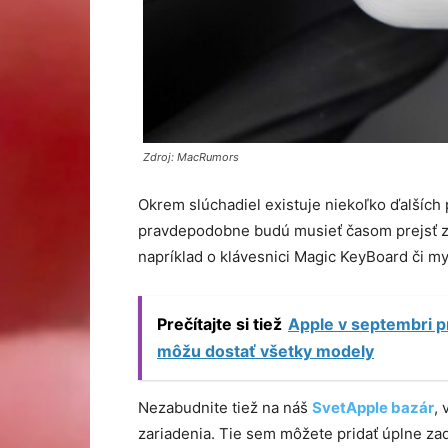
Zdroj: MacRumors
Okrem slúchadiel existuje niekoľko ďalších 
pravdepodobne budú musieť časom prejsť z L
napríklad o klávesnici Magic KeyBoard či 
Prečítajte si tiež
Apple v septembri p
môžu dostať všetky modely
Nezabudnite tiež na náš
SvetApple bazár
,
zariadenia. Tie sem môžete pridať úplne z