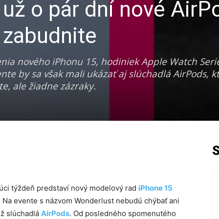
 už o pár dní nové AirP
e zabudnite
nia nového iPhonu 15, hodiniek Apple Watch Serie
te by sa však mali ukázať aj slúchadlá AirPods, k
te, ale žiadne zázraky.
udúci týždeň predstaví nový modelový rad
iPhone 15
e. Na evente s názvom Wonderlust nebudú chýbať ani
ež slúchadlá
AirPods
. Od posledného spomenutého