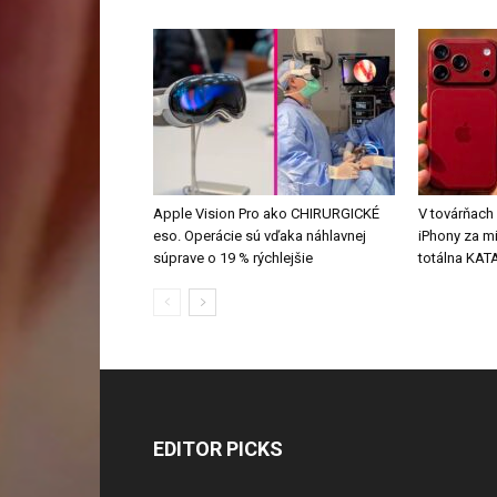
Apple Vision Pro ako CHIRURGICKÉ
V továrňach
eso. Operácie sú vďaka náhlavnej
iPhony za mi
súprave o 19 % rýchlejšie
totálna KA
EDITOR PICKS