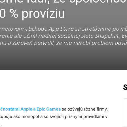
0 % províziu
nternetovom obchode App Store sa stretávame poväč
nie ale učinil riaditeľ sociálnej siete Snapchat, E
rmu a zároveň potvrdil, že mu nerobí problém odv
očnosťami Apple a Epic Games
sa ozývajú rôzne firmy,
stupuje ako monopol a so svojimi prísnymi pravidlami v
ž
.