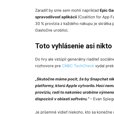
Zaradiť by sme sem mohli napríklad
Epic G
spravodlivosť aplikácií
(Coalition for App F
30 % provízia z každého nákupu je skrátka pr
čiastočne urobilo).
Toto vyhlásenie asi nikto
Do hry ale vstúpil generálny riaditeľ sociáln
rozhovore pre
CNBC TechCheck
vydal prek
„Skutočne máme pocit, že by Snapchat nik
platformy, ktorú Apple vytvorilo. Hoci ne
províziu, radi to nakoniec urobíme výmen
dispozícii
v oblasti softvéru.“
– Evan Spieg
Je príjemné vidieť niekoho, kto sa konečne