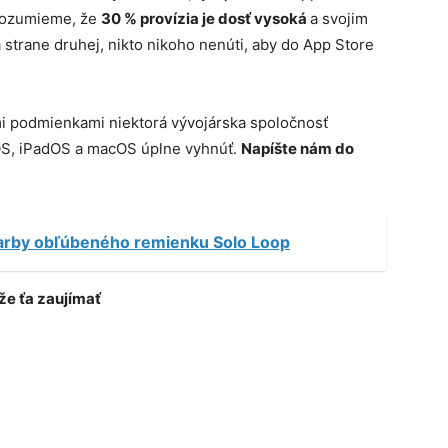
e rozumieme, že
30 % provízia je dosť vysoká
a svojim
strane druhej, nikto nikoho nenúti, aby do App Store
mi podmienkami niektorá vývojárska spoločnosť
iOS, iPadOS a macOS úplne vyhnúť.
Napíšte nám do
farby obľúbeného remienku Solo Loop
e ťa zaujímať