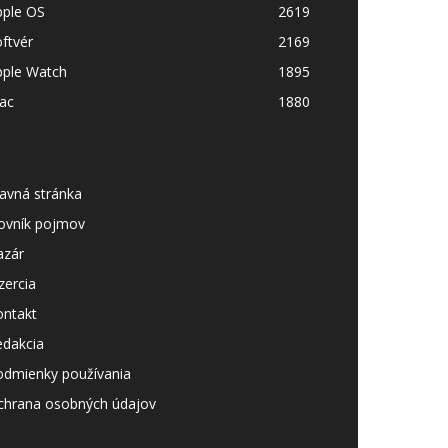
pple OS
2619
ftvér
2169
pple Watch
1895
ac
1880
avná stránka
lovník pojmov
azár
zercia
ontakt
edakcia
odmienky používania
chrana osobných údajov