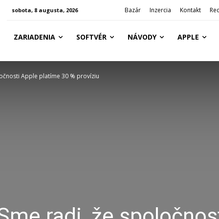
Bazár
Inzercia
Kontakt
Re
sobota, 8 augusta, 2026
ZARIADENIA
SOFTVÉR
NÁVODY
APPLE
očnosti Apple platíme 30 % províziu
me radi, že spoločnos