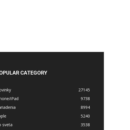
OPULAR CATEGORY
ovinky
27145
Phone/iPad
9738
riadenia
8994
pple
5240
o sveta
3538