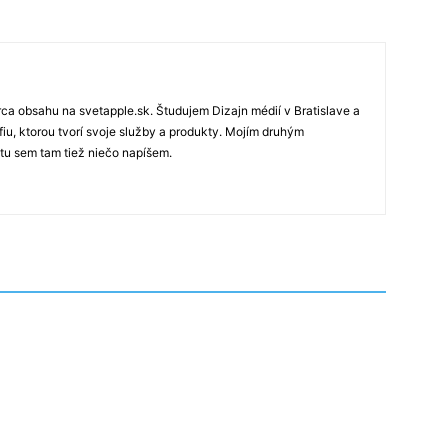
rca obsahu na svetapple.sk. Študujem Dizajn médií v Bratislave a
fiu, ktorou tvorí svoje služby a produkty. Mojím druhým
 tu sem tam tiež niečo napíšem.