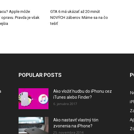
 Macu? Apple môže
GTA 6 má ukázať až 20 minút
pravu. Pravda je však
NOVÝCH záberov. Máme sa na čo
ejšia
tešiť
POPULAR POSTS
P
a
Ako vložiť hudbu do iPhonu cez
N
iTunes alebo Finder?
i
6. januára 2017
Za
A
Ako nastaviť vlastný tón
zvonenia na iPhone?
Z
25. novembra 2014