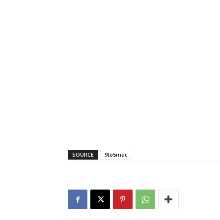
SOURCE
9to5mac