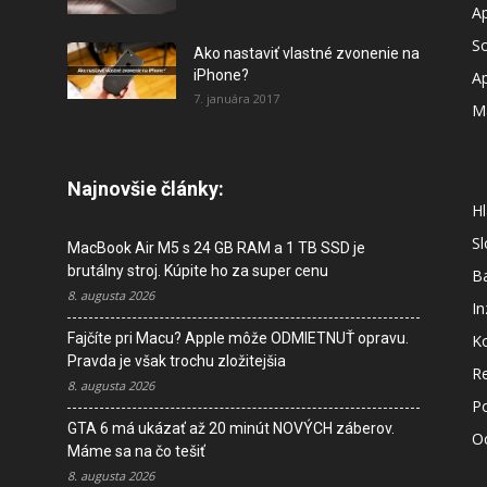
A
So
Ako nastaviť vlastné zvonenie na
iPhone?
A
7. januára 2017
M
Najnovšie články:
Hl
S
MacBook Air M5 s 24 GB RAM a 1 TB SSD je
brutálny stroj. Kúpite ho za super cenu
B
8. augusta 2026
In
Fajčíte pri Macu? Apple môže ODMIETNUŤ opravu.
K
Pravda je však trochu zložitejšia
R
8. augusta 2026
P
GTA 6 má ukázať až 20 minút NOVÝCH záberov.
O
Máme sa na čo tešiť
8. augusta 2026