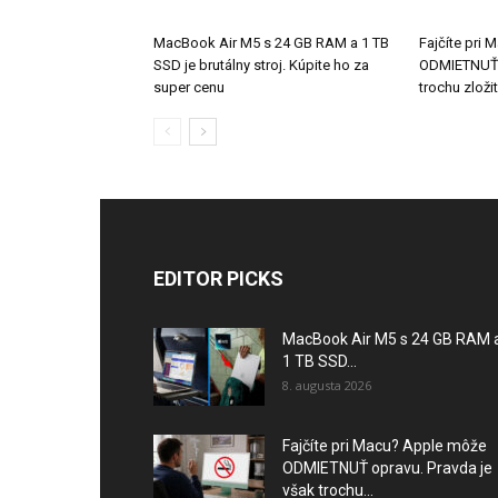
MacBook Air M5 s 24 GB RAM a 1 TB
Fajčíte pri
SSD je brutálny stroj. Kúpite ho za
ODMIETNUŤ o
super cenu
trochu zložit
EDITOR PICKS
MacBook Air M5 s 24 GB RAM 
1 TB SSD...
8. augusta 2026
Fajčíte pri Macu? Apple môže
ODMIETNUŤ opravu. Pravda je
však trochu...