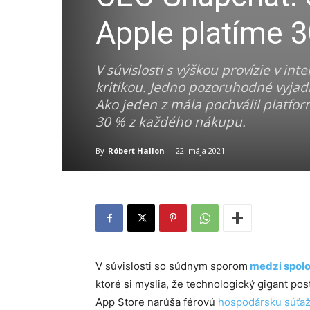
Apple platíme 3
V súvislosti s výškou provízie v i
kritikou. Jedno pozoruhodné vyjadre
Ako jeden z mála pochválil platfo
30 % z každého nákupu.
By
Róbert Hallon
-
22. mája 2021
V súvislosti so súdnym sporom
medzi spol
ktoré si myslia, že technologický gigant po
App Store narúša férovú
hospodársku súťa