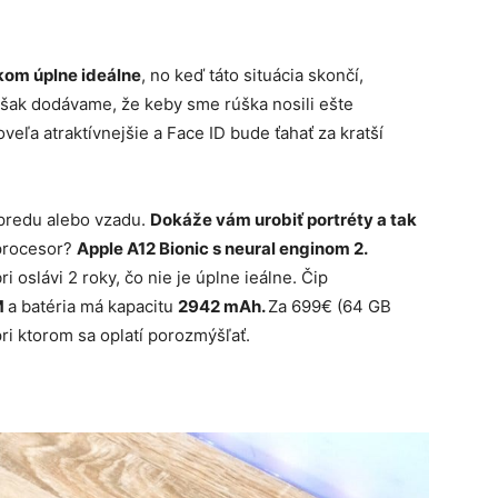
kom úplne ideálne
, no keď táto situácia skončí,
však dodávame, že keby sme rúška nosili ešte
veľa atraktívnejšie a Face ID bude ťahať za kratší
vpredu alebo vzadu.
Dokáže vám urobiť portréty a tak
 procesor?
Apple A12 Bionic s neural enginom 2.
 oslávi 2 roky, čo nie je úplne ieálne. Čip
M
a batéria má kapacitu
2942 mAh.
Za 699€ (64 GB
pri ktorom sa oplatí porozmýšľať.