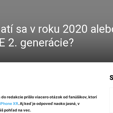
atí sa v roku 2020 aleb
E 2. generácie?
do redakcie prišlo viacero otázok od fanúšikov, ktorí
 iPhone XR
. Aj keď je odpoveď naoko jasná, v
áš pohľad na vec.