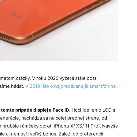
metom otázky. V roku 2020 vyzerá stále dosť
síme hádať.
V 2019 išlo o najpredávanejší smartfón na
 tomto prípade displej a Face ID
. Hoci ide len o LCD s
enerácie, nachádza sa na celej prednej strane, od
tie hrubšie rámčeky oproti iPhonu X/ XS/ 11 Pro). Navyše
ale aj nemusí) veľký bonus. Záleží od preferencií