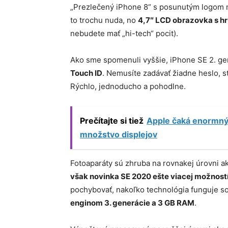
„Prezlečený iPhone 8“ s posunutým logom n
to trochu nuda, no
4,7″ LCD obrazovka s hr
nebudete mať „hi-tech“ pocit).
Ako sme spomenuli vyššie, iPhone SE 2. gene
Touch ID
. Nemusíte zadávať žiadne heslo, st
Rýchlo, jednoducho a pohodlne.
Prečítajte si tiež
Apple čaká enormný 
množstvo displejov
Fotoaparáty sú zhruba na rovnakej úrovni a
však novinka SE 2020 ešte viacej možností 
pochybovať, nakoľko technológia funguje so
enginom 3. generácie a 3 GB RAM
.