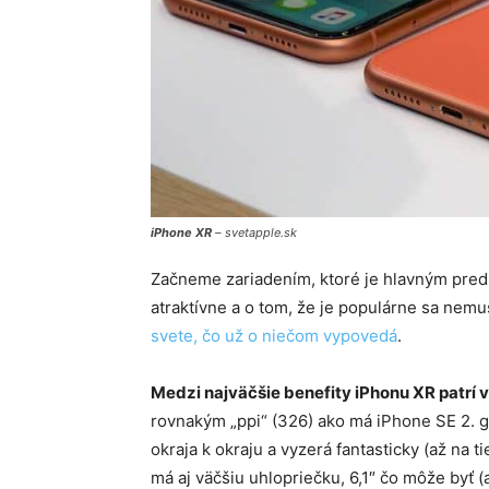
iPhone XR
– svetapple.sk
Začneme zariadením, ktoré je hlavným pred
atraktívne a o tom, že je populárne sa nemu
svete, čo už o niečom vypovedá
.
Medzi najväčšie benefity iPhonu XR patrí v
rovnakým „ppi“ (326) ako má iPhone SE 2. g
okraja k okraju a vyzerá fantasticky (až na 
má aj väčšiu uhlopriečku, 6,1″ čo môže byť (