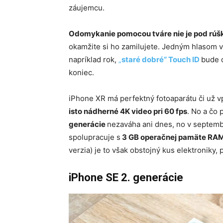
záujemcu.
Odomykanie pomocou tváre nie je pod rúš
okamžite si ho zamilujete. Jedným hlasom 
napríklad rok,
„
staré dobré“ Touch ID
bude o
koniec.
iPhone XR má perfektný fotoaparátu či už 
isto nádherné 4K video pri 60 fps
. No a čo
generácie
nezaváha ani dnes, no v septembri
spolupracuje s
3 GB operačnej pamäte RA
verzia) je to však obstojný kus elektroniky, 
iPhone SE 2. generácie