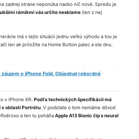
a zadnej strane neponúka naoko nič nové. Spredu je
ubšími rámikmi vás určite nesklame
(len z nej
rácie má v tejto situácii jednu veľkú výhodu a tou je
ačí len ak priložíte na Home Button palec a ste dnu.
záujem o iPhone Fold. Objednal rekordné
ko v iPhone XR.
Podľa technických špecifikácii má
v oblasti Portrétu
. V podstate o tom nemáme dôvod
ftvérovo a ten tu poháňa
Apple A13 Bionic čip s neural