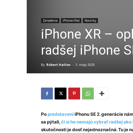
Zariadenia
iPhone/iPad
Novinky
iPhone XR – opl
radšej iPhone S
By
Róbert Hallon
-
5. mája 2020
Po
predstavení
iPhonu SE 2. generácie nám 
sa pýtali,
či si ho nemajú vybrať radšej ako
skutočnosti je dosť nejednoznačná. Tu je n