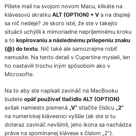
Píšete mail na svojom novom Macu, klikáte na
klávesovú skratku
ALT (OPTION) + V
a na displeji
sa nič nedeje? Je skoro isté, že ste v takejto
situácii uchýlili k mimoriadne nepríjemnému kroku
a to
kopírovaniu a následnému prilepeniu znaku
(@) do textu
. Nič také ale samozrejme robiť
nemusíte. Na tento detail v Cupertine mysleli, len
ho nastavili trochu iným spôsobom ako v
Microsofte.
Na to aby ste napísali zavináč na MacBooku
budete
opäť používať tlačidlo ALT (OPTION)
avšak namiesto písmená
„V“
stlačíte číslicu
„2“
na numerickej klávesnici vyššie (ak ste si tu
doteraz zavináč nevšimli, jeho ikona sa nachádza
práve na spomínanej klávese s číslom „2“).