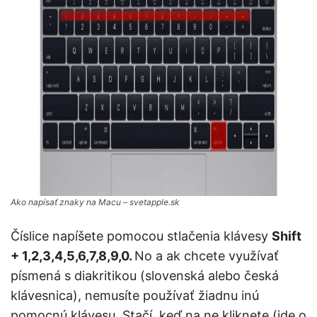
Ako napísať znaky na Macu – svetapple.sk
Číslice napíšete pomocou stlačenia klávesy
Shift
+ 1,2,3,4,5,6,7,8,9,0.
No a ak chcete využívať
písmená s diakritikou (slovenská alebo česká
klávesnica), nemusíte používať žiadnu inú
pomocnú klávesu. Stačí, keď na ne kliknete (ide o