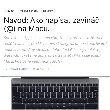
Návody
macOS návody
Novinky
Návod: Ako napísať zavináč
(@) na Macu.
Spoločnosť Apple je známa tým, že niektoré veci robí trochu
"ináč". Platí to aj pre klávesové skratky, na ktoré si používateľ
musí zvyknúť. Aby ste sa do toho dostali čo najrýchlejšie,
dnes vám ukážeme ako napísať zavináč (@) na klávesnici
Macu. Postup je veľmi jednoduchý.
By
Róbert Hallon
-
22. júla 2024