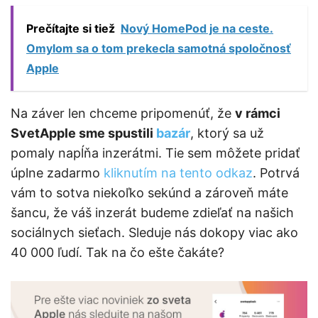
Prečítajte si tiež
Nový HomePod je na ceste.
Omylom sa o tom prekecla samotná spoločnosť
Apple
Na záver len chceme pripomenúť, že
v rámci
SvetApple sme spustili
bazár
, ktorý sa už
pomaly napĺňa inzerátmi. Tie sem môžete pridať
úplne zadarmo
kliknutím na tento odkaz
. Potrvá
vám to sotva niekoľko sekúnd a zároveň máte
šancu, že váš inzerát budeme zdieľať na našich
sociálnych sieťach. Sleduje nás dokopy viac ako
40 000 ľudí. Tak na čo ešte čakáte?