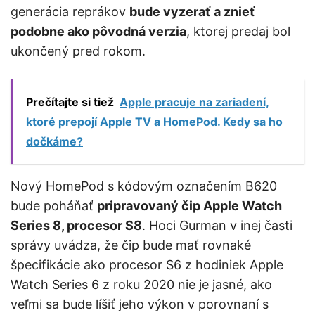
generácia reprákov
bude vyzerať a znieť
podobne ako pôvodná verzia
, ktorej predaj bol
ukončený pred rokom.
Prečítajte si tiež
Apple pracuje na zariadení,
ktoré prepojí Apple TV a HomePod. Kedy sa ho
dočkáme?
Nový HomePod s kódovým označením B620
bude poháňať
pripravovaný čip Apple Watch
Series 8, procesor S8
. Hoci Gurman v inej časti
správy uvádza, že čip bude mať rovnaké
špecifikácie ako procesor S6 z hodiniek Apple
Watch Series 6 z roku 2020 nie je jasné, ako
veľmi sa bude líšiť jeho výkon v porovnaní s