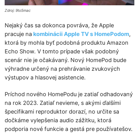
Zdroj: 9to5mac
Nejaký čas sa dokonca povráva, že Apple
pracuje na
kombinácii Apple TV s HomePodom
,
ktorá by mohla byť podobná produktu Amazon
Echo Show. V tomto prípade však podobný
scenár nie je očakávaný. Nový HomePod bude
výhradne určený na prehrávanie zvukových
výstupov a hlasovej asistencie.
Príchod nového HomePodu je zatiaľ odhadovaný
na rok 2023. Zatiaľ nevieme, s akými ďalšími
špecifikami reproduktor dorazí, no určite sa
dočkáme vylepšenia audio zážitku, ktorá
podporia nové funkcie a gestá pre používatešov.