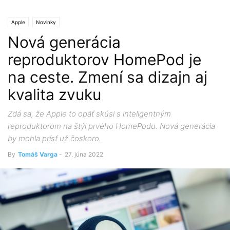
Apple
Novinky
Nová generácia
reproduktorov HomePod je
na ceste. Zmení sa dizajn aj
kvalita zvuku
Zdá sa, že Apple to opäť skúsi s inteligentným
reproduktorom na štýl prvého HomePodu. Nová generácia
by mohla prísť už čoskoro.
By
Tomáš Varga
-
27. júna 2022