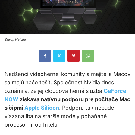
Zdroj: Nvidia
Nadšenci videohernej komunity a majitelia Macov
sa majú načo tešiť. Spoločnosť Nvidia dnes
oznámila, že jej cloudová herná služba
GeForce
NOW
získava natívnu podporu pre počítače Mac
s čipmi
Apple Silicon
. Podpora tak nebude
viazaná iba na staršie modely poháňané
procesormi od Intelu.