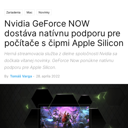
Zariadenia
Mac
Novinky
Nvidia GeForce NOW
dostáva natívnu podporu pre
počítače s čipmi Apple Silicon
Herná streamovacia služba z dielne spoločnosti Nvidia sa
dočkala vítanej novinky. GeForce Now ponúkne natívnu
podporu pre Apple Silicon.
By
Tomáš Varga
-
28. apríla 2022