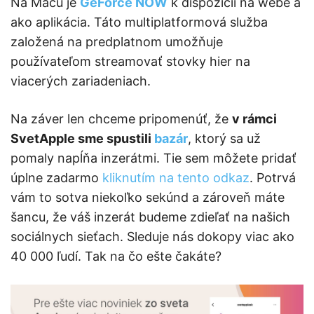
Na Macu je
GeForce NOW
k dispozícii na webe a
ako aplikácia. Táto multiplatformová služba
založená na predplatnom umožňuje
používateľom streamovať stovky hier na
viacerých zariadeniach.
Na záver len chceme pripomenúť, že
v rámci
SvetApple sme spustili
bazár
, ktorý sa už
pomaly napĺňa inzerátmi. Tie sem môžete pridať
úplne zadarmo
kliknutím na tento odkaz
. Potrvá
vám to sotva niekoľko sekúnd a zároveň máte
šancu, že váš inzerát budeme zdieľať na našich
sociálnych sieťach. Sleduje nás dokopy viac ako
40 000 ľudí. Tak na čo ešte čakáte?