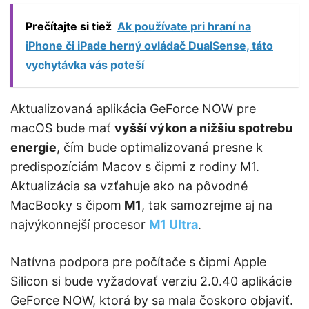
Prečítajte si tiež
Ak používate pri hraní na
iPhone či iPade herný ovládač DualSense, táto
vychytávka vás poteší
Aktualizovaná aplikácia GeForce NOW pre
macOS bude mať
vyšší výkon a nižšiu spotrebu
energie
, čím bude optimalizovaná presne k
predispozíciám Macov s čipmi z rodiny M1.
Aktualizácia sa vzťahuje ako na pôvodné
MacBooky s čipom
M1
, tak samozrejme aj na
najvýkonnejší procesor
M1 Ultra
.
Natívna podpora pre počítače s čipmi Apple
Silicon si bude vyžadovať verziu 2.0.40 aplikácie
GeForce NOW, ktorá by sa mala čoskoro objaviť.