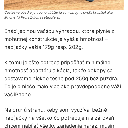
Cestovné púzdro je trochu väčšie (a samozrejme oveľa hrubšie) ako
iPhone 15 Pro. | Zdroj: svetapple.sk
Snáď jedinou väčšou výhradou, ktorá plynie z
mohutnej konštrukcie je vyššia hmotnosť –
nabíjačky vážia 179g resp. 202g.
K tomu je ešte potreba pripočítať minimálne
hmotnosť adaptéru a kábla, takže dokopy sa
dostávame niekde tesne pod 250g bez púzdra.
To je o niečo málo viac ako pravdepodobne váži
váš iPhone.
Na druhú stranu, keby som využíval bežné
nabíjačky na všetko čo potrebujem a zároveň
chcem nabíjať všetky zariadenia naraz, musím