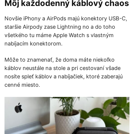
Môj každodenný káblový chaos
Novšie iPhony a AirPods majú konektory USB-C,
staršie Airpody zase Lightning no a do toho
všetkého tu máme Apple Watch s vlastným
nabíjacím konektorom.
Môže to znamenať, že doma máte niekoľko
káblov neustále na stole a pri cestovaní všade
nosíte spleť káblov a nabíjačiek, ktoré zaberajú
cenné miesto.