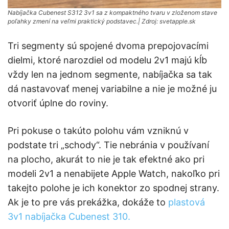
Nabíjačka Cubenest S312 3v1 sa z kompaktného tvaru v zloženom stave
poľahky zmení na veľmi praktický podstavec.| Zdroj: svetapple.sk
Tri segmenty sú spojené dvoma prepojovacími
dielmi, ktoré narozdiel od modelu 2v1 majú kĺb
vždy len na jednom segmente, nabíjačka sa tak
dá nastavovať menej variabilne a nie je možné ju
otvoriť úplne do roviny.
Pri pokuse o takúto polohu vám vzniknú v
podstate tri „schody“. Tie nebránia v používaní
na plocho, akurát to nie je tak efektné ako pri
modeli 2v1 a nenabijete Apple Watch, nakoľko pri
takejto polohe je ich konektor zo spodnej strany.
Ak je to pre vás prekážka, dokáže to
plastová
3v1 nabíjačka Cubenest 310.