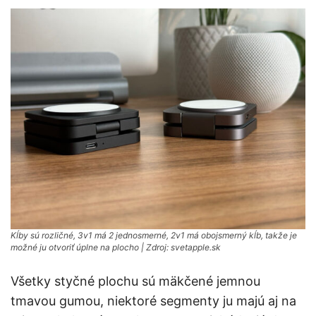
Kĺby sú rozličné, 3v1 má 2 jednosmerné, 2v1 má obojsmerný kĺb, takže je
možné ju otvoriť úplne na plocho | Zdroj: svetapple.sk
Všetky styčné plochu sú mäkčené jemnou
tmavou gumou, niektoré segmenty ju majú aj na