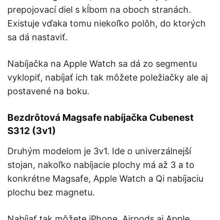
prepojovací diel s kĺbom na oboch stranách.
Existuje vďaka tomu niekoľko polôh, do ktorých
sa dá nastaviť.
Nabíjačka na Apple Watch sa dá zo segmentu
vyklopiť, nabíjať ich tak môžete poležiačky ale aj
postavené na boku.
Bezdrôtová Magsafe nabíjačka Cubenest
S312 (3v1)
Druhým modelom je 3v1. Ide o univerzálnejší
stojan, nakoľko nabíjacie plochy má až 3 a to
konkrétne Magsafe, Apple Watch a Qi nabíjaciu
plochu bez magnetu.
Nabíjať tak môžete iPhone, Airpods aj Apple