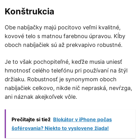
Konštrukcia
Obe nabíjačky majú pocitovo veľmi kvalitné,
kovové telo s matnou farebnou úpravou. Kĺby
oboch nabíjačiek sú až prekvapivo robustné.
Je to však pochopiteľné, keďže musia uniesť
hmotnosť celého telefónu pri používaní na štýl
držiaku. Robustnosť je synonymom oboch
nabíjačiek celkovo, nikde nič nepraská, nevŕzga,
ani náznak akejkoľvek vôle.
Prečítajte si tiež
Blokátor v iPhone počas
šoférovania? Niekto to vyslovene žiada!