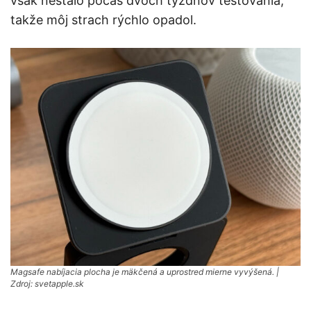
však nestalo počas dvoch týždňov testovania,
takže môj strach rýchlo opadol.
Magsafe nabíjacia plocha je mäkčená a uprostred mierne vyvýšená. |
Zdroj: svetapple.sk