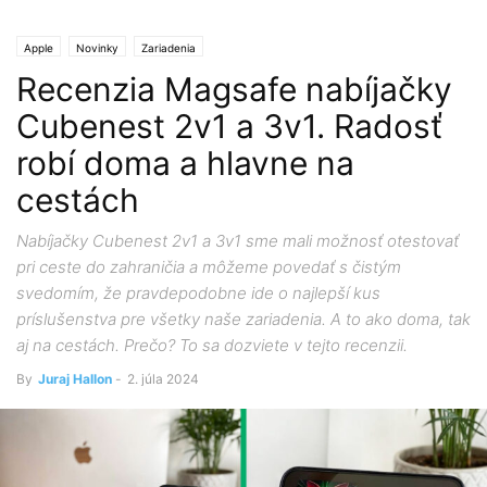
Apple
Novinky
Zariadenia
Recenzia Magsafe nabíjačky
Cubenest 2v1 a 3v1. Radosť
robí doma a hlavne na
cestách
Nabíjačky Cubenest 2v1 a 3v1 sme mali možnosť otestovať
pri ceste do zahraničia a môžeme povedať s čistým
svedomím, že pravdepodobne ide o najlepší kus
príslušenstva pre všetky naše zariadenia. A to ako doma, tak
aj na cestách. Prečo? To sa dozviete v tejto recenzii.
By
Juraj Hallon
-
2. júla 2024