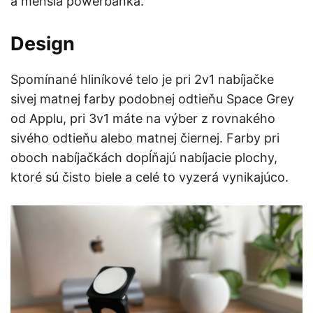
a menšia powerbanka.
Design
Spomínané hliníkové telo je pri 2v1 nabíjačke
sivej matnej farby podobnej odtieňu Space Grey
od Applu, pri 3v1 máte na výber z rovnakého
sivého odtieňu alebo matnej čiernej. Farby pri
oboch nabíjačkách dopĺňajú nabíjacie plochy,
ktoré sú čisto biele a celé to vyzerá vynikajúco.