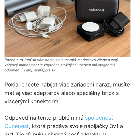
Poznáte to, keď sa vám káble stále motajú, sú doslova všade a celý
káblový manažment je zbytočne zložitý? Cubenest má elegantnú
odpoveď. | Zdroj: svetapple.sk
Pokiaľ chcete nabíjať viac zariadení naraz, musíte
mať aj viac adaptérov alebo špeciálny brick s
viacerými konektormi.
Odpoveď na tento problém má
spoločnosť
Cubenest
, ktorá predáva svoje nabíjačky 3v1 a
2v1. Tie sľubujú univerzálnosť a kvalitu v