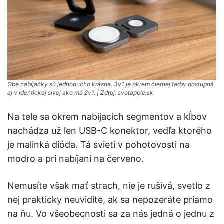
Obe nabíjačky sú jednoducho krásne. 3v1 je okrem čiernej farby dostupná
aj v identickej sivej ako má 2v1. | Zdroj: svetapple.sk
Na tele sa okrem nabíjacích segmentov a kĺbov
nachádza už len USB-C konektor, vedľa ktorého
je malinká dióda. Tá svieti v pohotovosti na
modro a pri nabíjaní na červeno.
Nemusíte však mať strach, nie je rušivá, svetlo z
nej prakticky neuvidíte, ak sa nepozeráte priamo
na ňu. Vo všeobecnosti sa za nás jedná o jednu z