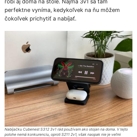
robí aj doma na stole. Najmä 3v1 sa tam
perfektne vyníma, kedykoľvek na ňu môžem
čokoľvek prichytiť a nabíjať.
Nabíjačku Cubenest S312 3v1 rád používam ako stojan na doma. V tejto
polohe nemá konkurenciu, oproti S211 2v1, však naopak nie je veľmi