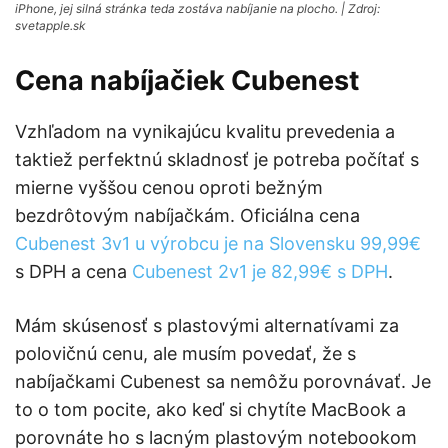
iPhone, jej silná stránka teda zostáva nabíjanie na plocho. | Zdroj:
svetapple.sk
Cena nabíjačiek Cubenest
Vzhľadom na vynikajúcu kvalitu prevedenia a
taktiež perfektnú skladnosť je potreba počítať s
mierne vyššou cenou oproti bežným
bezdrôtovým nabíjačkám. Oficiálna cena
Cubenest 3v1 u výrobcu je na Slovensku 99,99€
s DPH a cena
Cubenest 2v1 je 82,99€ s DPH
.
Mám skúsenosť s plastovými alternatívami za
polovičnú cenu, ale musím povedať, že s
nabíjačkami Cubenest sa nemôžu porovnávať. Je
to o tom pocite, ako keď si chytíte MacBook a
porovnáte ho s lacným plastovým notebookom