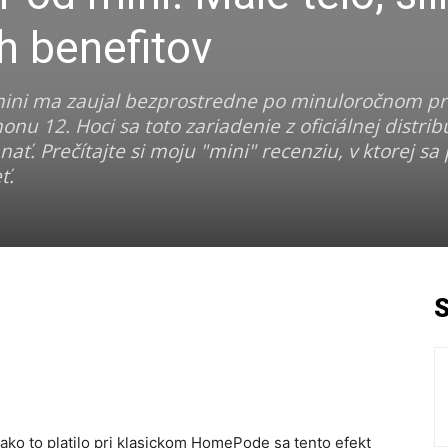
h benefitov
mini ma zaujal bezprostredne po minuloročnom pr
nu 12. Hoci sa toto zariadenie z oficiálnej distrib
ať. Prečítajte si moju "mini" recenziu, v ktorej s
ť.
 ako to platilo pri klasickom HomePode sa tento efekt