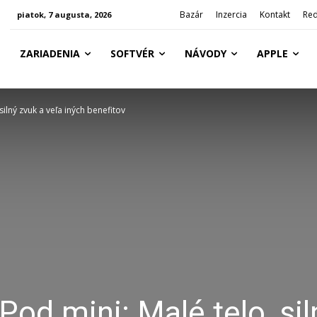
Bazár
Inzercia
Kontakt
Red
piatok, 7 augusta, 2026
ZARIADENIA
SOFTVÉR
NÁVODY
APPLE
ilný zvuk a veľa iných benefitov
d mini: Malé telo, sil