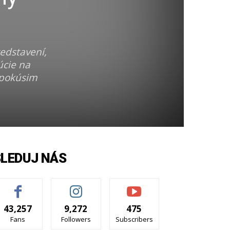
edstavení,
úcie na
a pokúsim
SLEDUJ NÁS
43,257
9,272
475
Fans
Followers
Subscribers