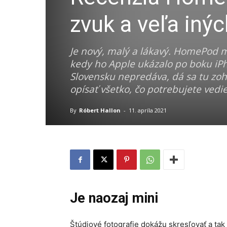
zvuk a veľa inýc
Je nový, malý a lákavý. HomePod 
kedy ho Apple ukázalo po boku iPho
Slovensku nepredáva, dá sa tu zohn
opísať všetko, čo potrebujete vedie
By
Róbert Hallon
-
11. apríla 2021
Je naozaj mini
Štúdiové fotografie dokážu skresľovať a tak